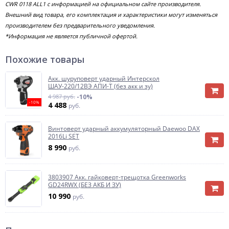
СWR 0118 ALL1 с информацией на официальном сайте производителя.
Внешний вид товара, его комплектация и характеристики могут изменяться
производителем без предварительного уведомления.
*Информация не является публичной офертой.
Похожие товары
Акк. шуруповерт ударный Интерскол
ШАУ-220/12ВЭ АПИ-Т (без акк и зу)
4 987 руб.
-10%
-10%
4 488
руб.
Винтоверт ударный аккумуляторный Daewoo DAX
2016Li SET
8 990
руб.
3803907 Акк. гайковерт-трещотка Greenworks
GD24RWX (БЕЗ АКБ И ЗУ)
10 990
руб.