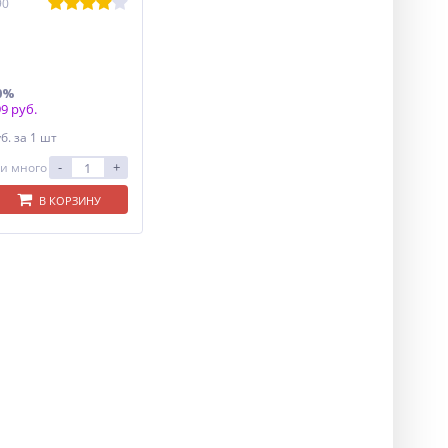
90
0%
9 руб.
уб.
за 1 шт
-
+
и много
В КОРЗИНУ