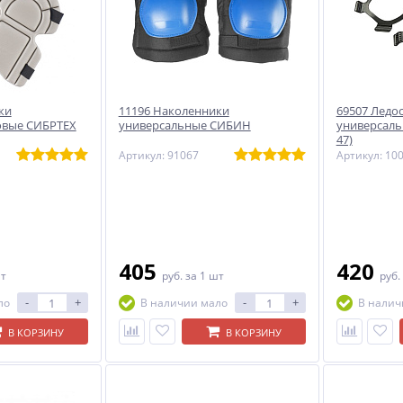
ки
11196 Наколенники
69507 Ледо
овые СИБРТЕХ
универсальные СИБИН
универсальн
47)
Артикул: 91067
Артикул: 10
405
420
шт
руб.
за 1 шт
руб.
-
+
-
+
ло
В наличии мало
В налич
В КОРЗИНУ
В КОРЗИНУ