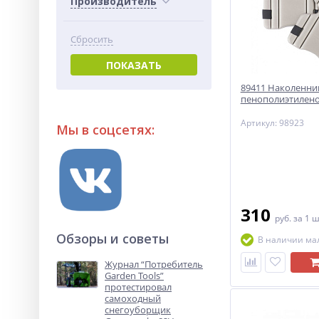
Производитель
Сбросить
ПОКАЗАТЬ
89411 Наколенни
пенополиэтилен
Артикул: 98923
Мы в соцсетях:
310
руб.
за 1 
Обзоры и советы
В наличии ма
Журнал “Потребитель
Garden Tools”
протестировал
самоходный
снегоуборщик