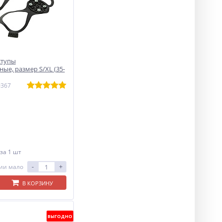
ступы
ые, размер S/XL (35-
0367
за 1 шт
-
+
ии мало
В КОРЗИНУ
ВЫГОДНО