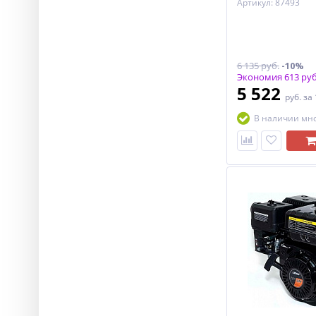
Артикул: 87493
6 135 руб.
-10%
Экономия 613 руб
5 522
руб.
за
В наличии мн