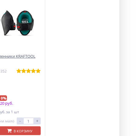
ленники KRAFTOOL
0352
10%
20 руб.
руб.
за 1 шт
-
+
ии мало
В КОРЗИНУ