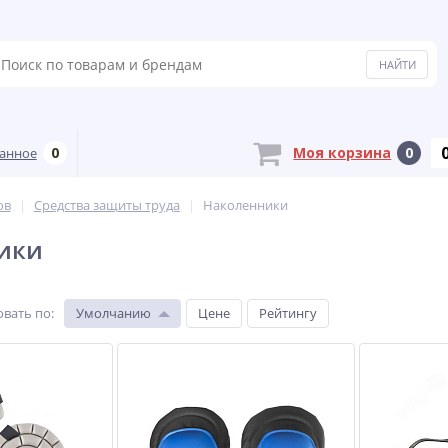
0
Моя корзина
0
анное
ов
Средства защиты труда
Наколенники
ики
овать по
:
Умолчанию
Цене
Рейтингу