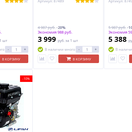
Артикул: 87489
Артикул: 874
4 987 руб.
-20%
5 987 руб.
-1
.
Экономия 988 руб.
Экономия 59
3 999
5 388
 1 шт
руб.
за 1 шт
р
-
+
-
+
ого
В наличии много
В наличи
В КОРЗИНУ
В КОРЗИНУ
-10%