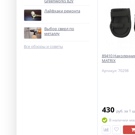
Greenworks 82V
Лайфхаки ремонта
Выбор сверл по
металлу
Все обзоры и советы
89410 Наколенни
MATRIX
Артикул: 70298
430
руб.
за 1 
В наличии ма