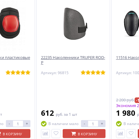
ки пластиковые
22235 Наколенники TRUPER ROD-
11516 Нако
P
Артикул: 96815
Артикул: 10
2 200 руб.
-
Экономия 2
612
1 980
шт
руб.
за 1 шт
-
+
-
+
ло
В наличии мало
В налич
В КОРЗИНУ
В КОРЗИНУ