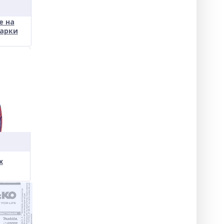
е на
марки
х