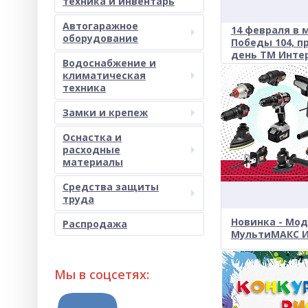
техника и инвентарь
Автогаражное
14 февраля в 
оборудование
Победы 104, 
день ТМ Интер
Водоснабжение и
климатическая
техника
Замки и крепеж
Оснастка и
расходные
материалы
Средства защиты
труда
Новинка - Мо
Распродажа
МультиМАКС И
Мы в соцсетях: