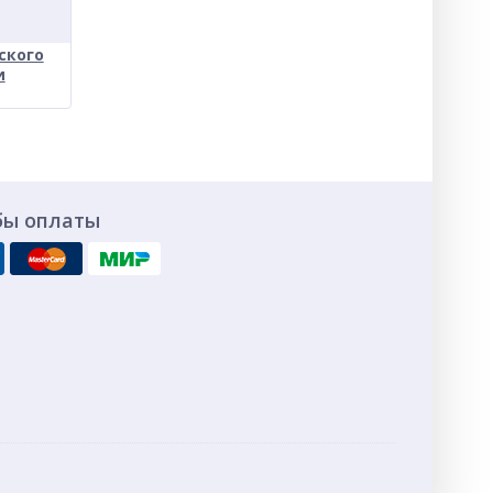
ского
и
бы оплаты