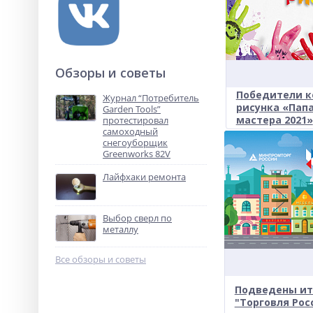
Обзоры и советы
Победители к
Журнал “Потребитель
рисунка «Папа 
Garden Tools”
мастера 2021»
протестировал
самоходный
снегоуборщик
Greenworks 82V
Лайфхаки ремонта
Выбор сверл по
металлу
Все обзоры и советы
Подведены ит
"Торговля Рос