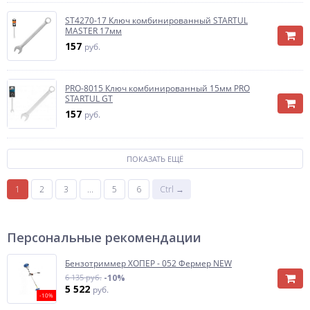
ST4270-17 Ключ комбинированный STARTUL
MASTER 17мм
157
руб.
PRO-8015 Ключ комбинированный 15мм PRO
STARTUL GT
157
руб.
ПОКАЗАТЬ ЕЩЁ
1
2
3
...
5
6
Ctrl →
Персональные рекомендации
Бензотриммер ХОПЕР - 052 Фермер NEW
6 135 руб.
-10%
5 522
руб.
-10%