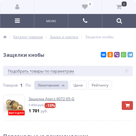
0
0
МЕНЮ
Каталог товаров
Замки и крепеж
Защелки кнобы
Защелки кнобы
Подобрать товары по параметрам
1
Товаров:
По
:
Умолчанию
Цене
Рейтингу
Защелка Apecs 6072-05-G
1 890 руб.
-10%
1 701
руб.
ВЫГОДНО