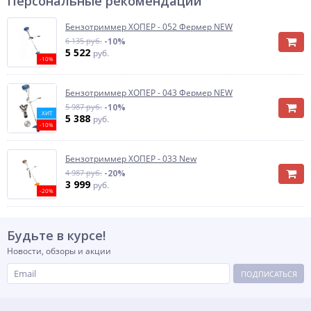
Персональные рекомендации
Бензотриммер ХОПЕР - 052 Фермер NEW
6 135 руб.
-10%
5 522
руб.
-10%
Бензотриммер ХОПЕР - 043 Фермер NEW
5 987 руб.
-10%
ХИТ
5 388
руб.
-10%
Бензотриммер ХОПЕР - 033 New
4 987 руб.
-20%
3 999
руб.
-20%
Будьте в курсе!
Новости, обзоры и акции
ПОДПИСАТЬСЯ