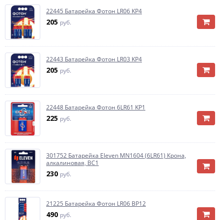
22445 Батарейка Фотон LR06 KP4
205
руб.
22443 Батарейка Фотон LR03 KP4
205
руб.
22448 Батарейка Фотон 6LR61 KP1
225
руб.
301752 Батарейка Eleven MN1604 (6LR61) Крона,
алкалиновая, BC1
230
руб.
21225 Батарейка Фотон LR06 BP12
490
руб.