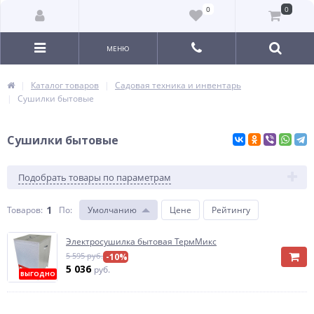
0
0
МЕНЮ
Каталог товаров
Садовая техника и инвентарь
Сушилки бытовые
Сушилки бытовые
Подобрать товары по параметрам
1
Товаров:
По
:
Умолчанию
Цене
Рейтингу
Электросушилка бытовая ТермМикс
5 595 руб.
-10%
5 036
руб.
ВЫГОДНО