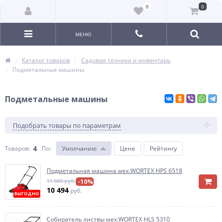
0
0
МЕНЮ
Каталог товаров
Садовая техника и инвентарь
Подметальные машины
Подметальные машины
Подобрать товары по параметрам
4
Товаров:
По
:
Умолчанию
Цене
Рейтингу
Подметальная машина мех.WORTEX HPS 6518
11 660 руб.
-10%
10 494
руб.
ВЫГОДНО
Собиратель листвы мех.WORTEX HLS 5310