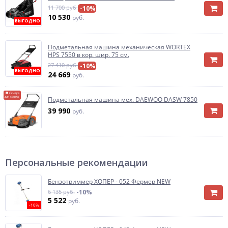
11 700 руб.
-10%
10 530
руб.
ВЫГОДНО
Подметальная машина механическая WORTEX
HPS 7550 в кор. шир. 75 см.
27 410 руб.
-10%
ВЫГОДНО
24 669
руб.
Скидка
для своих
Подметальная машина мех. DAEWOO DASW 7850
39 990
руб.
Персональные рекомендации
Бензотриммер ХОПЕР - 052 Фермер NEW
6 135 руб.
-10%
5 522
руб.
-10%