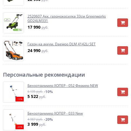
2520607 Акк. газонокосилка 33см Greenworks
GD24LM331
17 990
руб.
Газон-ка аккум. Daewoo DLM 4142Li SET
24 990
руб.
Персональные рекомендации
Бензотриммер ХОПЕР - 052 Фермер NEW
6 135 руб.
-10%
5 522
руб.
-10%
Бензотриммер ХОПЕР - 033 New
4 987 руб.
-20%
3 999
руб.
-20%