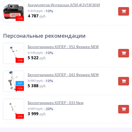
Аккумулятор Интерскол АПИ-4(2)/18(36)И
5 319 руб.
-10%
4 787
руб.
-10%
Персональные рекомендации
Бензотриммер ХОПЕР - 052 Фермер NEW
6 135 руб.
-10%
5 522
руб.
-10%
Бензотриммер ХОПЕР - 043 Фермер NEW
5 987 руб.
-10%
ХИТ
5 388
руб.
-10%
Бензотриммер ХОПЕР - 033 New
4 987 руб.
-20%
3 999
руб.
-20%