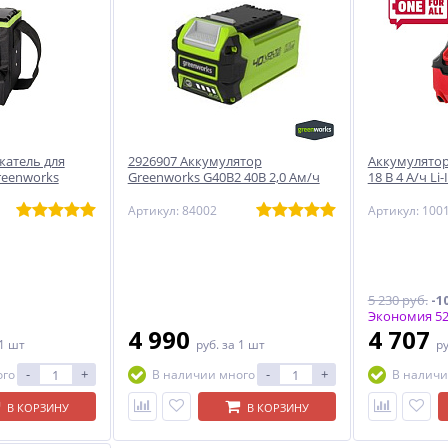
жатель для
2926907 Аккумулятор
Аккумулятор
reenworks
Greenworks G40B2 40B 2,0 Ам/ч
18 В 4 А/ч Li-
Артикул: 84002
Артикул: 100
5 230 руб.
-1
Экономия 52
4 990
4 707
 1 шт
руб.
за 1 шт
р
-
+
-
+
ого
В наличии много
В наличи
В КОРЗИНУ
В КОРЗИНУ