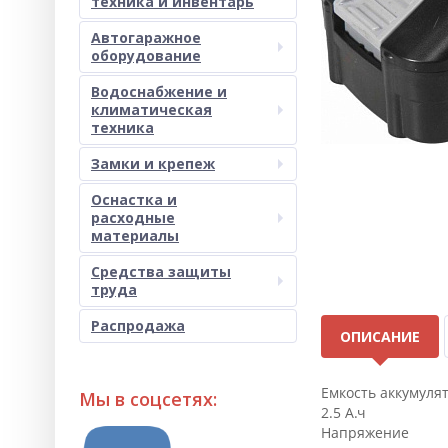
техника и инвентарь
Автогаражное
оборудование
Водоснабжение и
климатическая
техника
Замки и крепеж
Оснастка и
расходные
материалы
Средства защиты
труда
Распродажа
ОПИСАНИЕ
Емкость аккумуля
Мы в соцсетях:
2.5 А.ч
Напряжение