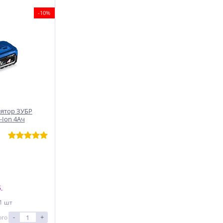
-10%
лятор ЗУБР
-Ion 4Ач
.
 1 шт
-
+
ого