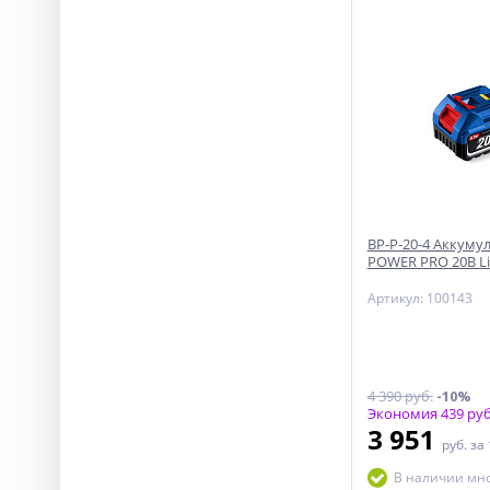
BP-P-20-4 Аккуму
POWER PRO 20В Li
Артикул: 100143
4 390 руб.
-10%
Экономия 439 руб
3 951
руб.
за
В наличии мн