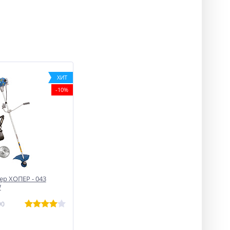
ХИТ
-10%
р ХОПЕР - 043
W
90