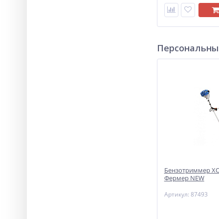
Персональны
Бензотриммер ХО
Фермер NEW
Артикул: 87493