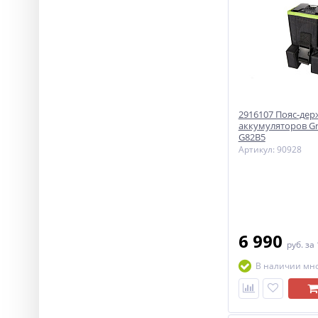
2916107 Пояс-дер
аккумуляторов G
G82B5
Артикул: 90928
6 990
руб.
за
В наличии мн