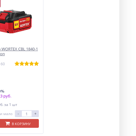
 WORTEX CBL 1840-1
Ion
160
0%
3 руб.
уб.
за 1 шт
-
+
и мало
В КОРЗИНУ