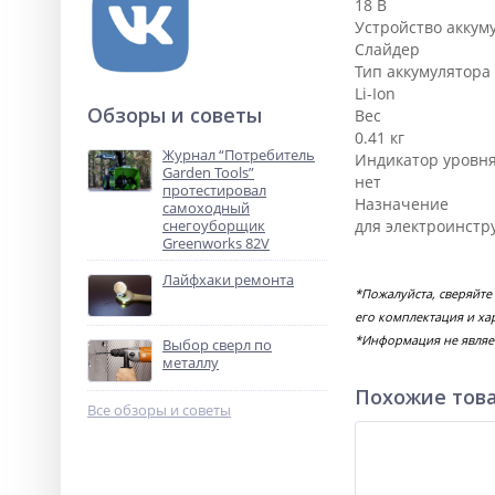
18 В
Устройство аккум
Слайдер
Тип аккумулятора
Li-Ion
Обзоры и советы
Вес
0.41 кг
Журнал “Потребитель
Индикатор уровня
Garden Tools”
нет
протестировал
Назначение
самоходный
снегоуборщик
для электроинстр
Greenworks 82V
Лайфхаки ремонта
*Пожалуйста, сверяйте
его комплектация и ха
*Информация не являе
Выбор сверл по
металлу
Похожие тов
Все обзоры и советы