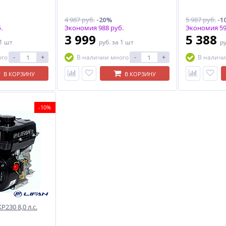
4 987 руб.
-20%
5 987 руб.
-1
.
Экономия 988 руб.
Экономия 59
3 999
5 388
 1 шт
руб.
за 1 шт
р
-
+
-
+
ого
В наличии много
В наличи
В КОРЗИНУ
В КОРЗИНУ
-10%
230 8,0 л.с.