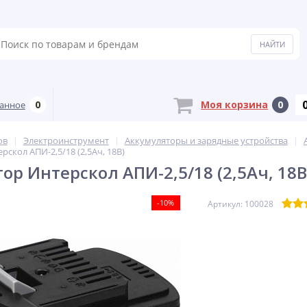
0
Моя корзина
0
анное
ов
Электроинструмент
Аккумуляторы и зарядные устройства
скол АПИ-2,5/18 (2,5Ач, 18В)
ор Интерскол АПИ-2,5/18 (2,5Ач, 18В
-10%
Артикул: 100028