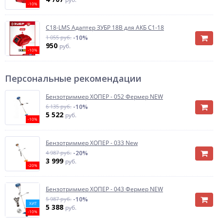
-10%
C18-LMS Адаптер ЗУБР 18В для АКБ С1-18
1 055 руб.
-10%
950
руб.
-10%
Персональные рекомендации
Бензотриммер ХОПЕР - 052 Фермер NEW
6 135 руб.
-10%
5 522
руб.
-10%
Бензотриммер ХОПЕР - 033 New
4 987 руб.
-20%
3 999
руб.
-20%
Бензотриммер ХОПЕР - 043 Фермер NEW
5 987 руб.
-10%
ХИТ
5 388
руб.
-10%