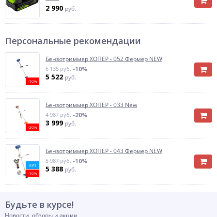
2 990
руб.
Персональные рекомендации
Бензотриммер ХОПЕР - 052 Фермер NEW
6 135 руб.
-10%
5 522
руб.
-10%
Бензотриммер ХОПЕР - 033 New
4 987 руб.
-20%
3 999
руб.
-20%
Бензотриммер ХОПЕР - 043 Фермер NEW
5 987 руб.
-10%
ХИТ
5 388
руб.
-10%
Будьте в курсе!
Новости, обзоры и акции