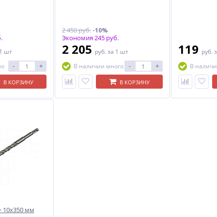
2 450 руб.
-10%
.
Экономия 245 руб.
2 205
119
 1 шт
руб.
за 1 шт
руб.
з
-
+
-
+
ло
В наличии много
В наличи
В КОРЗИНУ
В КОРЗИНУ
+ 10х350 мм