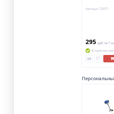
Артикул: 72977
295
руб.
за 1 ш
В наличии ма
Персональны