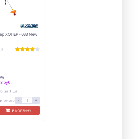
р ХОПЕР - 033 New
89
0%
8 руб.
уб.
за 1 шт
-
+
и много
В КОРЗИНУ