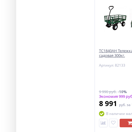
ТС1840АН Тележка
садовая 300кг.
Артикул: 82133
9 990 руб.
-10%
Экономия 999 руб
8 991
руб.
за
В наличии ма