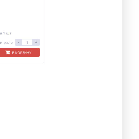
а 1 шт
-
+
и мало
В КОРЗИНУ