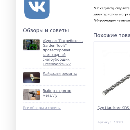
*Пожалуйста, сверяйте
характеристики могут 
*Информация не являе
Обзоры и советы
Похожие тов
Журнал “Потребитель
Garden Tools”
протестировал
самоходный
снегоуборщик
Greenworks 82V
Лайфхаки ремонта
Выбор сверл по
металлу
Все обзоры и советы
Бур Hardcore SDS
Артикул: 73681