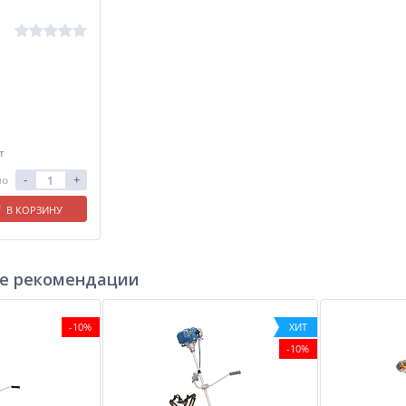
т
-
+
ло
В КОРЗИНУ
е рекомендации
-10%
ХИТ
-10%