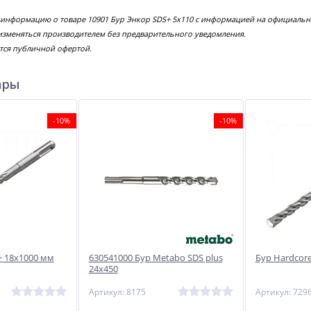
 информацию о товаре 10901 Бур Энкор SDS+ 5х110 с информацией на официально
изменяться производителем без предварительного уведомления.
тся публичной офертой.
ары
-10%
-10%
+ 18х1000 мм
630541000 Бур Metabo SDS plus
Бур Hardcor
24х450
Артикул: 8175
Артикул: 729