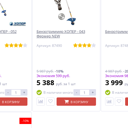
ПЕР - 052
Бензотриммер ХОПЕР - 043
Бензотримме
Фермер NEW
Артикул: 87490
Артикул: 874
5 987 руб.
-10%
4 987 руб.
-2
.
Экономия 599 руб.
Экономия 98
5 388
3 999
 1 шт
руб.
за 1 шт
р
-
+
-
+
ого
В наличии много
В наличи
В КОРЗИНУ
В КОРЗИНУ
-10%