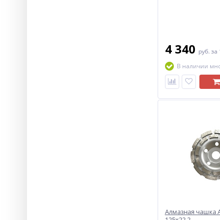
4 340
руб.
за
В наличии мн
Алмазная чашка 
125х22,2