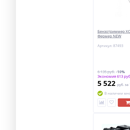
Бензотриммер ХО
Фермер NEW
Артикул: 87493
6 135 руб.
-10%
Экономия 613 руб
5 522
руб.
за
В наличии мн