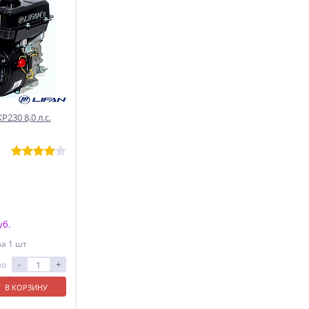
230 8,0 л.с.
уб.
за 1 шт
-
+
ло
В КОРЗИНУ