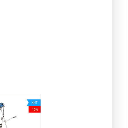
ХИТ
-10%