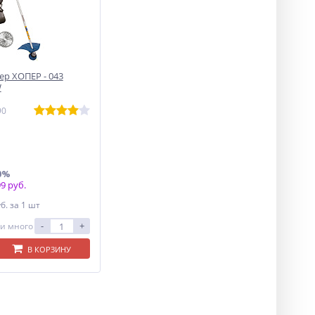
р ХОПЕР - 043
W
90
0%
9 руб.
уб.
за 1 шт
-
+
и много
В КОРЗИНУ