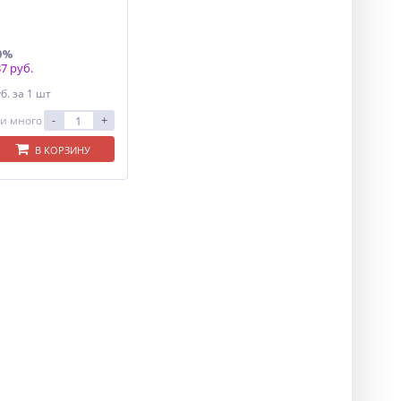
0%
7 руб.
уб.
за 1 шт
-
+
и много
В КОРЗИНУ