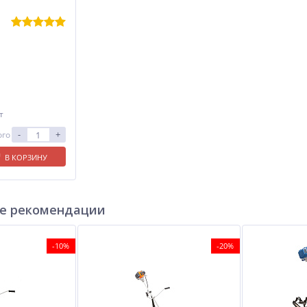
т
-
+
ого
В КОРЗИНУ
е рекомендации
-10%
-20%