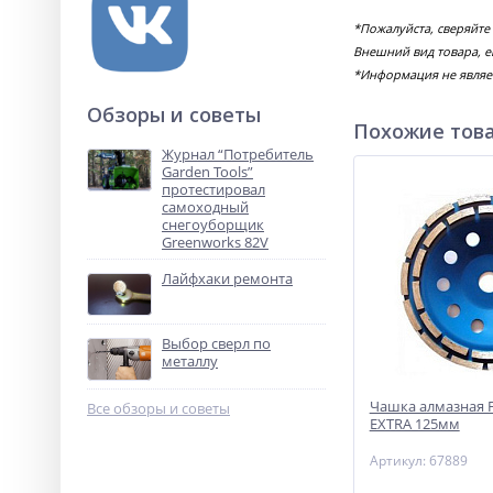
*Пожалуйста, сверяйт
Внешний вид товара, е
*Информация не являе
Обзоры и советы
Похожие тов
Журнал “Потребитель
Garden Tools”
протестировал
самоходный
снегоуборщик
Greenworks 82V
Лайфхаки ремонта
Выбор сверл по
металлу
Чашка алмазная 
Все обзоры и советы
EXTRA 125мм
Артикул: 67889