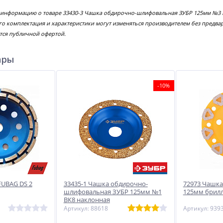
е информацию о товаре 33430-3 Чашка обдирочно-шлифовальная ЗУБР 125мм №3 
го комплектация и характеристики могут изменяться производителем без предва
тся публичной офертой.
ары
-10%
FUBAG DS 2
33435-1 Чашка обдирочно-
72973 Чашка
шлифовальная ЗУБР 125мм №1
125мм брил
ВК8 наклонная
Артикул: 88618
Артикул: 939