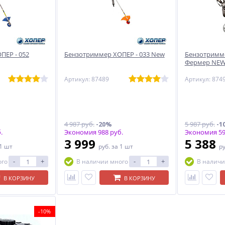
ПЕР - 052
Бензотриммер ХОПЕР - 033 New
Бензотримме
Фермер NE
Артикул: 87489
Артикул: 874
4 987 руб.
-20%
5 987 руб.
-1
.
Экономия 988 руб.
Экономия 59
3 999
5 388
 1 шт
руб.
за 1 шт
р
-
+
-
+
ого
В наличии много
В наличи
В КОРЗИНУ
В КОРЗИНУ
-10%