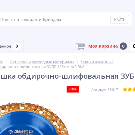
0
Моя корзина
0
анное
ов
Оснастка и расходные материалы
Чашки алмазные
бдирочно-шлифовальная ЗУБР 125мм №3 ВК8
Чашка обдирочно-шлифовальная ЗУБ
-10%
Артикул: 88617