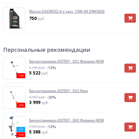
Масло DAEWOO 4-х такт. 10W-40 DWO600
750
руб.
Персональные рекомендации
Бензотриммер ХОПЕР - 052 Фермер NEW
6 135 руб.
-10%
5 522
руб.
-10%
Бензотриммер ХОПЕР - 033 New
4 987 руб.
-20%
3 999
руб.
-20%
Бензотриммер ХОПЕР - 043 Фермер NEW
5 987 руб.
-10%
ХИТ
5 388
руб.
-10%