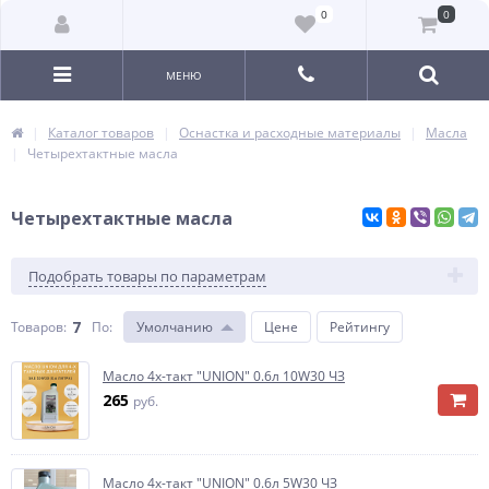
0
0
МЕНЮ
Каталог товаров
Оснастка и расходные материалы
Масла
Четырехтактные масла
Четырехтактные масла
Подобрать товары по параметрам
7
Товаров:
По
:
Умолчанию
Цене
Рейтингу
Масло 4х-такт "UNION" 0.6л 10W30 ЧЗ
265
руб.
Масло 4х-такт "UNION" 0.6л 5W30 ЧЗ