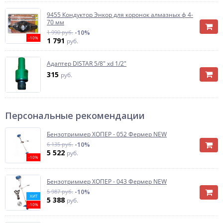
9455 Кондуктор Энкор для коронок алмазных ф 4-
70 мм
1 990 руб.
-10%
-10%
1 791
руб.
Адаптер DISTAR 5/8" xd 1/2"
315
руб.
Персональные рекомендации
Бензотриммер ХОПЕР - 052 Фермер NEW
6 135 руб.
-10%
5 522
руб.
-10%
Бензотриммер ХОПЕР - 043 Фермер NEW
5 987 руб.
-10%
ХИТ
5 388
руб.
-10%