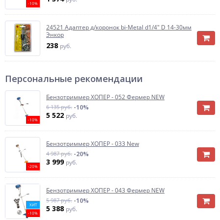
-10%
24521 Адаптер д/коронок bi-Metal d1/4" D 14-30мм
Энкор
238
руб.
Персональные рекомендации
Бензотриммер ХОПЕР - 052 Фермер NEW
6 135 руб.
-10%
5 522
руб.
-10%
Бензотриммер ХОПЕР - 033 New
4 987 руб.
-20%
3 999
руб.
-20%
Бензотриммер ХОПЕР - 043 Фермер NEW
5 987 руб.
-10%
ХИТ
5 388
руб.
-10%