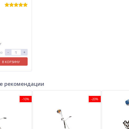
т
-
+
ло
В КОРЗИНУ
е рекомендации
-10%
-20%