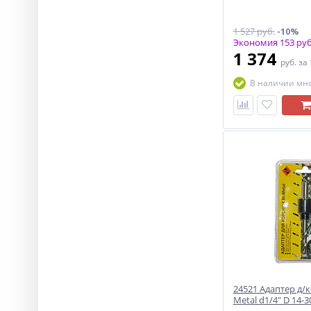
1 527 руб.
-10%
Экономия 153 руб
1 374
руб.
за
В наличии мн
24521 Адаптер д/к
Metal d1/4" D 14-