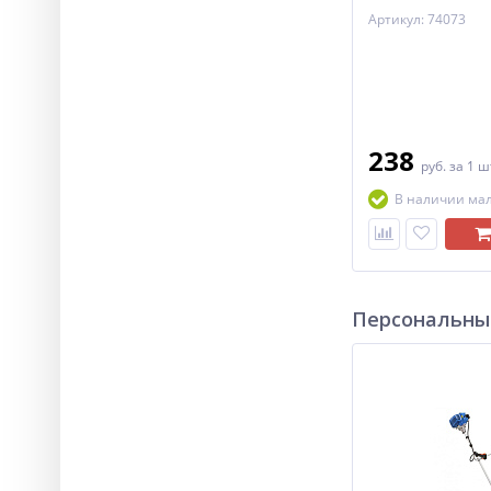
Артикул: 74073
238
руб.
за 1 ш
В наличии ма
Персональны