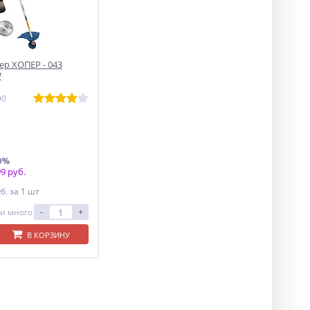
р ХОПЕР - 043
W
90
0%
9 руб.
уб.
за 1 шт
-
+
и много
В КОРЗИНУ