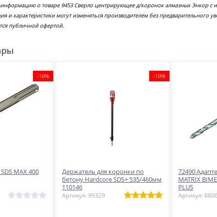
е информацию о товаре 9453 Сверло центрирующее д/коронок алмазных Энкор с
ция и характеристики могут изменяться производителем без предварительного у
тся публичной офертой.
ары
-10%
-10%
 SDS MAX 400
Держатель для коронки по
72490 Адапт
бетону Hardcore SDS+ 535/460мм
MATRIX BIME
110146
PLUS
Артикул: 99329
Артикул: 660