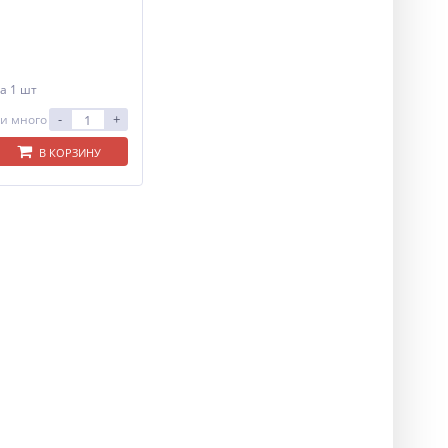
а 1 шт
-
+
и много
В КОРЗИНУ