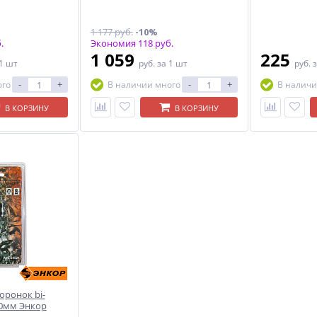
1 177 руб.
-10%
.
Экономия 118 руб.
1 059
225
 1 шт
руб.
за 1 шт
руб.
з
-
+
-
+
ого
В наличии много
В наличи
В КОРЗИНУ
В КОРЗИНУ
оронок bi-
30мм Энкор