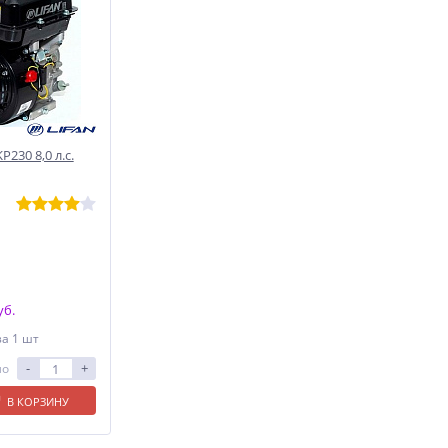
230 8,0 л.с.
уб.
за 1 шт
-
+
ло
В КОРЗИНУ