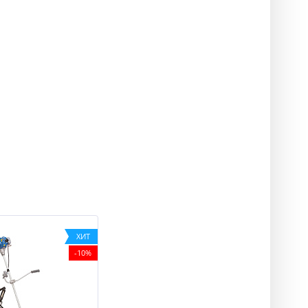
ХИТ
-10%