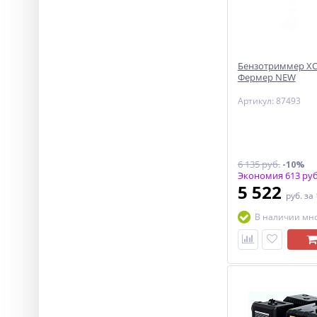
Бензотриммер ХО
Фермер NEW
Артикул: 87493
6 135 руб.
-10%
Экономия 613 руб
5 522
руб.
за
В наличии мн