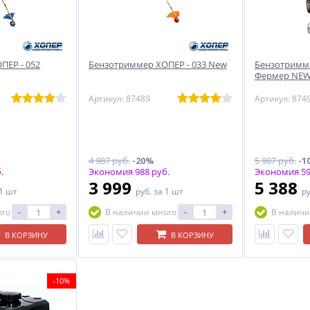
ПЕР - 052
Бензотриммер ХОПЕР - 033 New
Бензотримме
Фермер NE
Артикул: 87489
Артикул: 874
4 987 руб.
-20%
5 987 руб.
-1
.
Экономия 988 руб.
Экономия 59
3 999
5 388
 1 шт
руб.
за 1 шт
р
-
+
-
+
ого
В наличии много
В наличи
В КОРЗИНУ
В КОРЗИНУ
-10%