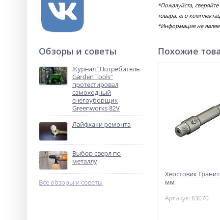
*Пожалуйста, сверяйт
товара, его комплекта
*Информация не являе
Обзоры и советы
Похожие тов
Журнал “Потребитель
Garden Tools”
протестировал
самоходный
снегоуборщик
Greenworks 82V
Лайфхаки ремонта
Выбор сверл по
металлу
Хвостовик Гранит
мм
Все обзоры и советы
Артикул: 63070