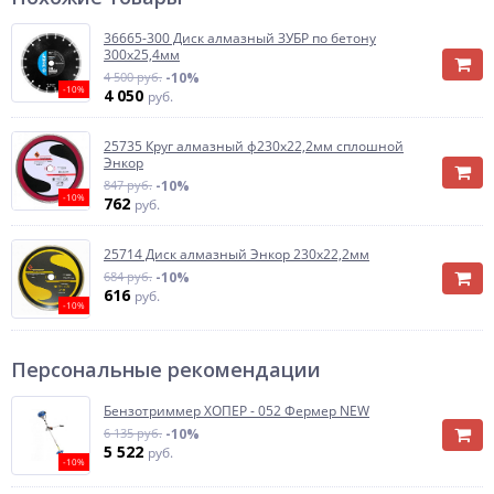
36665-300 Диск алмазный ЗУБР по бетону
300х25,4мм
4 500 руб.
-10%
-10%
4 050
руб.
25735 Круг алмазный ф230х22,2мм сплошной
Энкор
847 руб.
-10%
-10%
762
руб.
25714 Диск алмазный Энкор 230х22,2мм
684 руб.
-10%
616
руб.
-10%
Персональные рекомендации
Бензотриммер ХОПЕР - 052 Фермер NEW
6 135 руб.
-10%
5 522
руб.
-10%