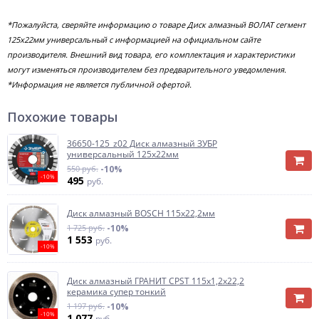
*Пожалуйста, сверяйте информацию о товаре Диск алмазный ВОЛАТ сегмент
125х22мм универсальный с информацией на официальном сайте
производителя. Внешний вид товара, его комплектация и характеристики
могут изменяться производителем без предварительного уведомления.
*Информация не является публичной офертой.
Похожие товары
36650-125_z02 Диск алмазный ЗУБР
универсальный 125х22мм
550 руб.
-10%
-10%
495
руб.
Диск алмазный BOSCH 115х22,2мм
1 725 руб.
-10%
1 553
руб.
-10%
Диск алмазный ГРАНИТ CPST 115х1,2х22,2
керамика супер тонкий
1 197 руб.
-10%
-10%
1 077
руб.