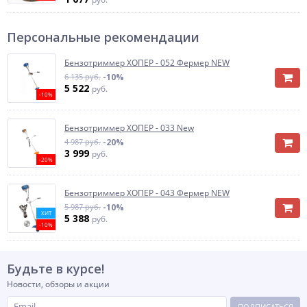
Персональные рекомендации
Бензотриммер ХОПЕР - 052 Фермер NEW
6 135 руб.
-10%
5 522
руб.
-10%
Бензотриммер ХОПЕР - 033 New
4 987 руб.
-20%
3 999
руб.
-20%
Бензотриммер ХОПЕР - 043 Фермер NEW
5 987 руб.
-10%
ХИТ
5 388
руб.
-10%
Будьте в курсе!
Новости, обзоры и акции
ПОДПИСАТЬСЯ