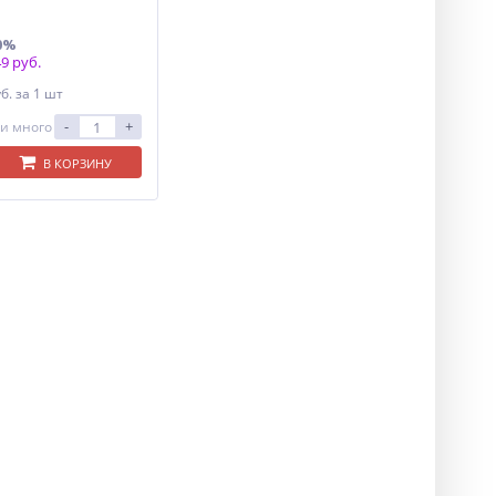
0%
9 руб.
уб.
за 1 шт
-
+
и много
В КОРЗИНУ