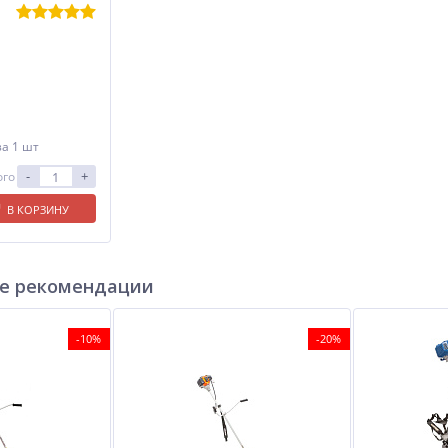
за 1 шт
-
+
ого
В КОРЗИНУ
е рекомендации
-10%
-20%