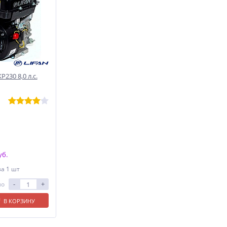
230 8,0 л.с.
уб.
за 1 шт
-
+
ло
В КОРЗИНУ