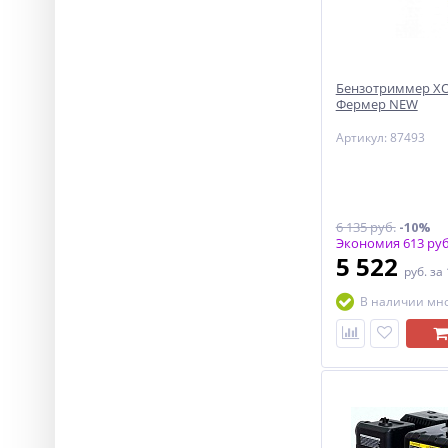
Бензотриммер ХО
Фермер NEW
Артикул: 87493
6 135 руб.
-10%
Экономия 613 руб
5 522
руб.
за
В наличии мн