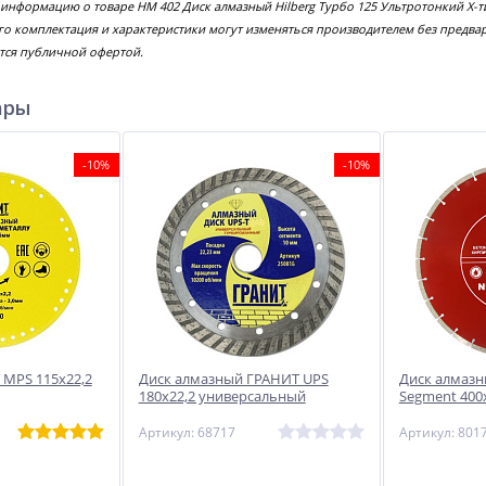
 информацию о товаре HM 402 Диск алмазный Hilberg Турбо 125 Ультротонкий Х-
го комплектация и характеристики могут изменяться производителем без предва
тся публичной офертой.
ары
-10%
-10%
 MPS 115х22,2
Диск алмазный ГРАНИТ UPS
Диск алмаз
180х22,2 универсальный
Segment 400
Артикул: 68717
Артикул: 801