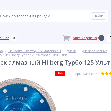
0
Моя корзина
0
анное
ов
Оснастка и расходные материалы
Диски
Диски алмазные
зный Hilberg Турбо 125 Ультротонкий Х-тип
ск алмазный Hilberg Турбо 125 Уль
-10%
Артикул: 83832