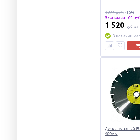
1 689 руб.
-10%
Экономия 169 руб
1 520
руб.
за
В наличии ма
Диск алмазный FU
400мм