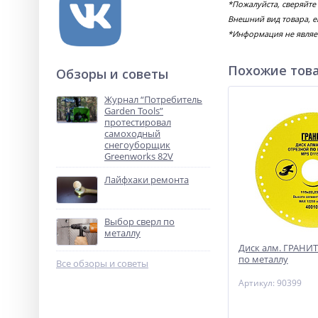
*Пожалуйста, сверяйте
Внешний вид товара, е
*Информация не являе
Похожие тов
Обзоры и советы
Журнал “Потребитель
Garden Tools”
протестировал
самоходный
снегоуборщик
Greenworks 82V
Лайфхаки ремонта
Выбор сверл по
металлу
Диск алм. ГРАНИТ
по металлу
Все обзоры и советы
Артикул: 90399