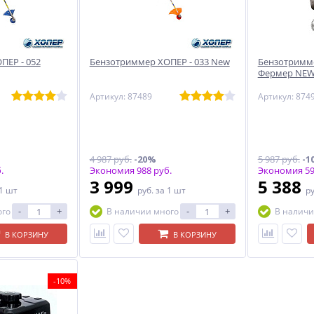
ПЕР - 052
Бензотриммер ХОПЕР - 033 New
Бензотримме
Фермер NE
Артикул: 87489
Артикул: 874
4 987 руб.
-20%
5 987 руб.
-1
.
Экономия 988 руб.
Экономия 59
3 999
5 388
 1 шт
руб.
за 1 шт
р
-
+
-
+
ого
В наличии много
В наличи
В КОРЗИНУ
В КОРЗИНУ
-10%