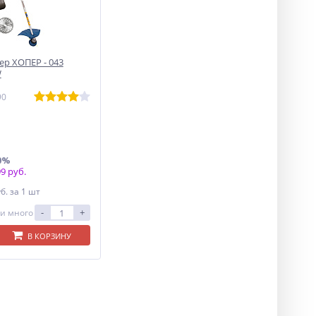
р ХОПЕР - 043
W
90
0%
9 руб.
уб.
за 1 шт
-
+
и много
В КОРЗИНУ