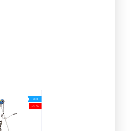
ХИТ
-10%