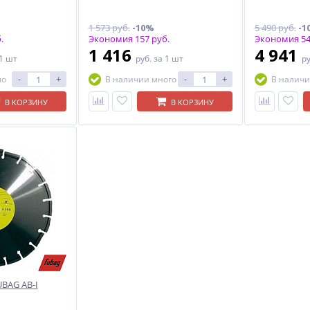
1 573 руб.
-10%
5 490 руб.
-1
.
Экономия 157 руб.
Экономия 54
1 416
4 941
 1 шт
руб.
за 1 шт
р
-
+
-
+
ло
В наличии много
В наличи
В КОРЗИНУ
В КОРЗИНУ
BAG AB-I