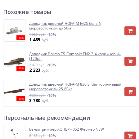
Похожие товары
Доводчик дверной НОРА-М №2S белый
морозостойкий до 50кг
1 650 руб.
-10%
-10%
1 485
руб.
Доводчик Dorma TS-Compakt EN2-3-4 коричневый
(120кг)
2 470 руб.
-10%
-10%
2 223
руб.
Доводчик дверной НОРА-М 830 Slider коричневый
морозостойкий 25-80кг
4 200 руб.
-10%
-10%
3 780
руб.
Персональные рекомендации
Бензотриммер ХОПЕР - 052 Фермер NEW
6 135 руб.
-10%