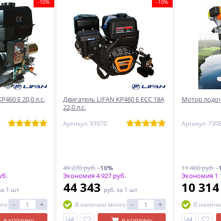
-10%
-10%
460 E 20,0 л.с.
Двигатель LIFAN KP460 E ECC 18А
Мотор лодоч
22,0 л.с.
Артикул: 93970
Артикул: 730
49 270 руб.
-10%
11 460 руб.
-
уб.
Экономия 4 927 руб.
Экономия 1 1
44 343
10 31
за 1 шт
руб.
за 1 шт
-
+
-
+
ого
В наличии много
В наличи
В КОРЗИНУ
В КОРЗИНУ