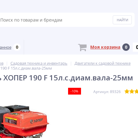
0
Моя корзина
0
анное
ов
Садовая техника и инвентарь
Двигатели к садовой технике
190 F 15л.с.диам.вала-25мм
 ХОПЕР 190 F 15л.с.диам.вала-25мм
-10%
Артикул: 89326