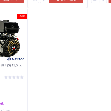
-10%
8 F (S) 13,0л.с.
уб.
за 1 шт