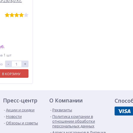
230 8,0 л.с.
уб.
за 1 шт
-
+
ло
В КОРЗИНУ
Пресс-центр
О Компании
Спосо
Акции и скидки
Реквизиты
Новости
Политика компании в
отношении обработки
Обзоры и советы
персональных данных
Адреса магазинов в Липецке