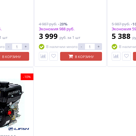
4 987 руб.
-20%
5 987 руб.
-1
.
Экономия 988 руб.
Экономия 59
3 999
5 388
 1 шт
руб.
за 1 шт
р
-
+
-
+
ого
В наличии много
В наличи
В КОРЗИНУ
В КОРЗИНУ
-10%