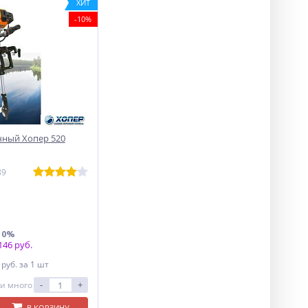
ХИТ
-10%
ный Хопер 520
89
10%
46 руб.
4
руб.
за 1 шт
-
+
и много
В КОРЗИНУ