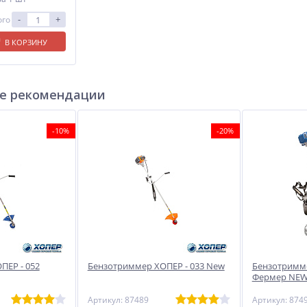
-
+
ого
В КОРЗИНУ
е рекомендации
-10%
-20%
ПЕР - 052
Бензотриммер ХОПЕР - 033 New
Бензотримме
Фермер NE
Артикул: 87489
Артикул: 874