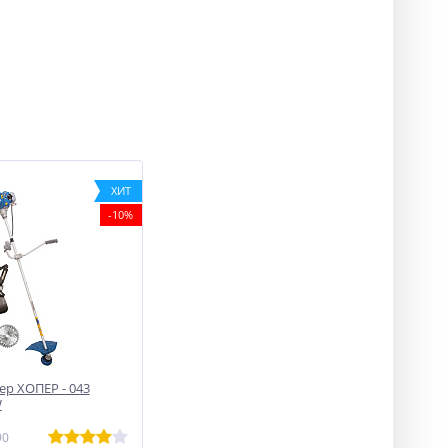
ХИТ
-10%
р ХОПЕР - 043
W
90