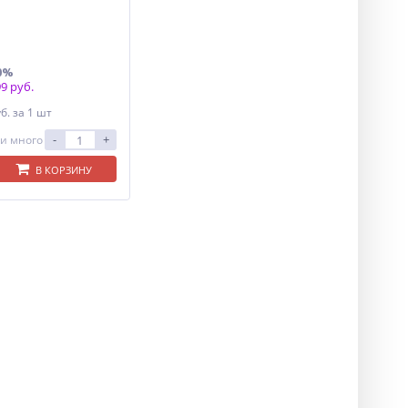
0%
9 руб.
уб.
за 1 шт
-
+
и много
В КОРЗИНУ