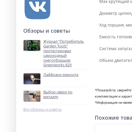
Max крутящий мом
Диаметр цилинд
Ход поршня, мм
Обзоры и советы
Емкость топливно
Журнал “Потребитель
Garden Tools”
Система запуск
протестировал
самоходный
снегоуборщик
Объем двигателя
Greenworks 82V
Лайфхаки ремонта
*Пожалуйста, сверяйте
Выбор сверл по
металлу
комплектация и характ
*Информация не являе
Все обзоры и советы
Похожие тов