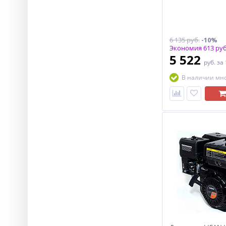
6 135 руб.
-10%
Экономия 613 руб
5 522
руб.
за
В наличии мн