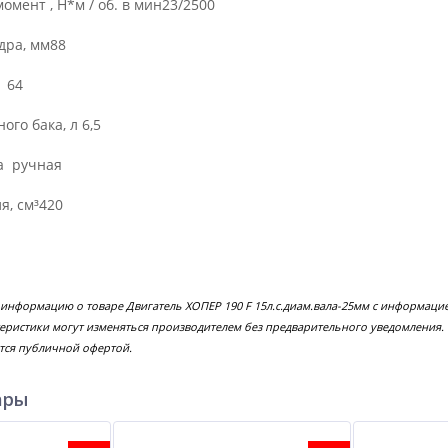
ент , Н*м / об. в мин23/2500
ра, мм88
 64
го бака, л 6,5
а ручная
, см³420
 информацию о товаре Двигатель ХОПЕР 190 F 15л.с.диам.вала-25мм с информаци
еристики могут изменяться производителем без предварительного уведомления.
тся публичной офертой.
ары