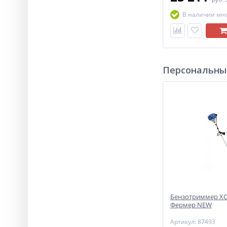
В наличии мн
Персональны
Бензотриммер ХО
Фермер NEW
Артикул: 87493