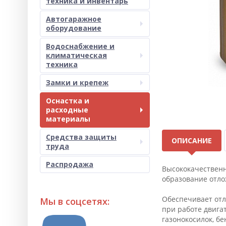
техника и инвентарь
Автогаражное
оборудование
Водоснабжение и
климатическая
техника
Замки и крепеж
Оснастка и
расходные
материалы
Средства защиты
ОПИСАНИЕ
труда
Распродажа
Высококачественн
образование отло
Обеспечивает отл
Мы в соцсетях:
при работе двига
газонокосилок, бе