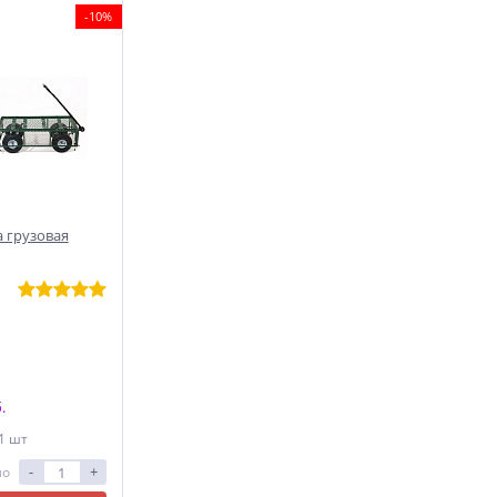
-10%
 грузовая
.
 1 шт
-
+
ло