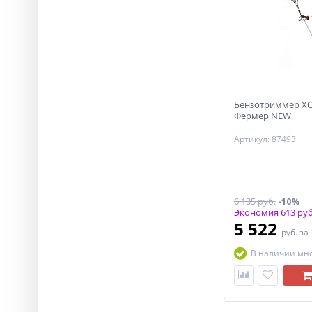
Бензотриммер ХО
Фермер NEW
Артикул: 87493
6 135 руб.
-10%
Экономия 613 руб
5 522
руб.
за
В наличии мн