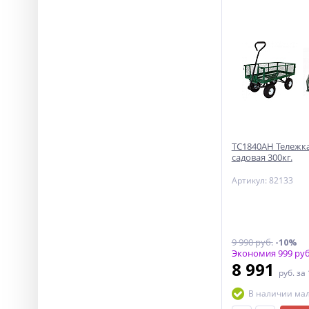
ТС1840АН Тележка
садовая 300кг.
Артикул: 82133
9 990 руб.
-10%
Экономия 999 руб
8 991
руб.
за
В наличии ма