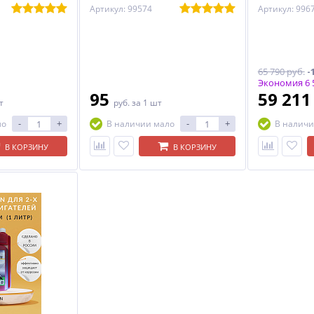
Артикул: 99574
Артикул: 996
65 790 руб.
-
Экономия 6 5
95
59 21
т
руб.
за 1 шт
-
+
-
+
ло
В наличии мало
В наличи
В КОРЗИНУ
В КОРЗИНУ