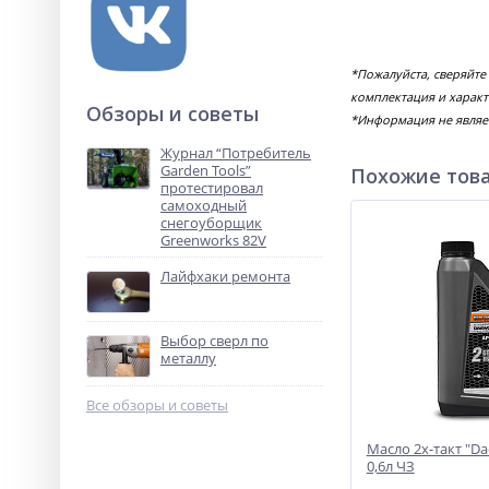
*Пожалуйста, сверяйте
комплектация и характ
Обзоры и советы
*Информация не являе
Журнал “Потребитель
Garden Tools”
Похожие тов
протестировал
самоходный
снегоуборщик
Greenworks 82V
Лайфхаки ремонта
Выбор сверл по
металлу
Все обзоры и советы
Масло 2х-такт "D
0,6л ЧЗ