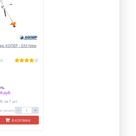
р ХОПЕР - 033 New
89
0%
8 руб.
уб.
за 1 шт
-
+
и много
В КОРЗИНУ