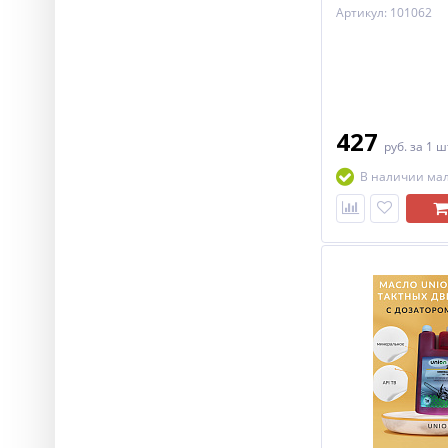
Артикул: 101062
427
руб.
за 1 ш
В наличии ма