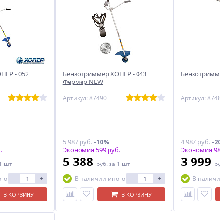
ПЕР - 052
Бензотриммер ХОПЕР - 043
Бензотримме
Фермер NEW
Артикул: 87490
Артикул: 874
5 987 руб.
-10%
4 987 руб.
-2
.
Экономия 599 руб.
Экономия 98
5 388
3 999
 1 шт
руб.
за 1 шт
р
-
+
-
+
ого
В наличии много
В наличи
В КОРЗИНУ
В КОРЗИНУ