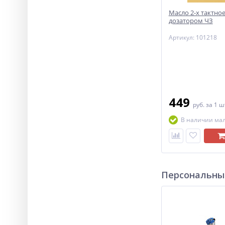
Масло 2-х тактное
дозатором ЧЗ
Артикул: 101218
449
руб.
за 1 ш
В наличии ма
Персональны