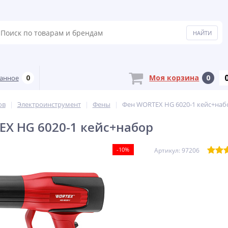
0
Моя корзина
0
анное
ов
Электроинструмент
Фены
Фен WORTEX HG 6020-1 кейс+наб
X HG 6020-1 кейс+набор
-10%
Артикул: 97206