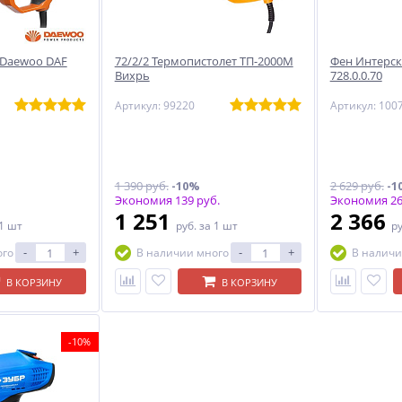
 Daewoo DAF
72/2/2 Термопистолет ТП-2000М
Фен Интерск
Вихрь
728.0.0.70
Артикул: 99220
Артикул: 100
1 390 руб.
-10%
2 629 руб.
-1
Экономия 139 руб.
Экономия 26
1 251
2 366
 1 шт
руб.
за 1 шт
р
-
+
-
+
ого
В наличии много
В наличи
В КОРЗИНУ
В КОРЗИНУ
-10%