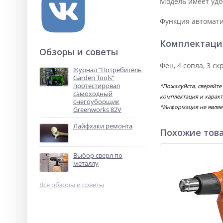
Модель имеет удоб
Функция автомати
Комплектаци
Обзоры и советы
Фен, 4 сопла, 3 ск
Журнал “Потребитель
Garden Tools”
протестировал
*Пожалуйста, сверяйте
самоходный
комплектация и характ
снегоуборщик
*Информация не являе
Greenworks 82V
Лайфхаки ремонта
Похожие тов
Выбор сверл по
металлу
Все обзоры и советы