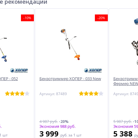
е рекомендации
-10%
-20%
ПЕР - 052
Бензотриммер ХОПЕР - 033 New
Бензотримме
Фермер NE
Артикул: 87489
Артикул: 874
4 987 руб.
-20%
5 987 руб.
-1
.
Экономия 988 руб.
Экономия 59
3 999
5 388
 1 шт
руб.
за 1 шт
р