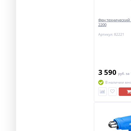
Фен технический
2200
Артикул: 82221
3 590
руб.
за
В наличии мн