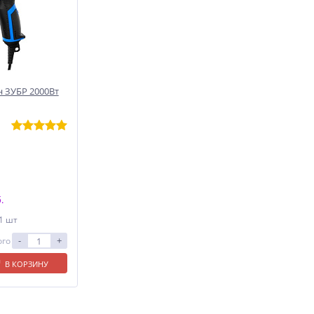
 ЗУБР 2000Вт
.
 1 шт
-
+
ого
В КОРЗИНУ