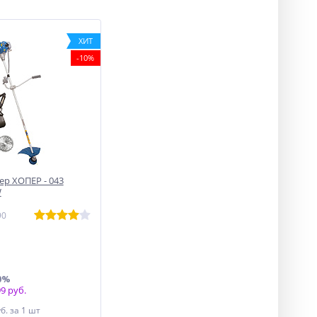
ХИТ
-10%
р ХОПЕР - 043
W
90
0%
9 руб.
уб.
за 1 шт