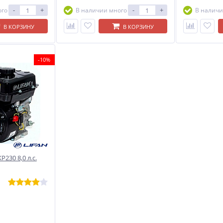
-
+
-
+
ого
В наличии много
В наличи
В КОРЗИНУ
В КОРЗИНУ
-10%
230 8,0 л.с.