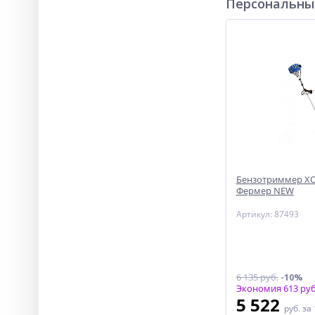
Персональны
Бензотриммер ХО
Фермер NEW
Артикул: 87493
6 135 руб.
-10%
Экономия 613 руб
5 522
руб.
за