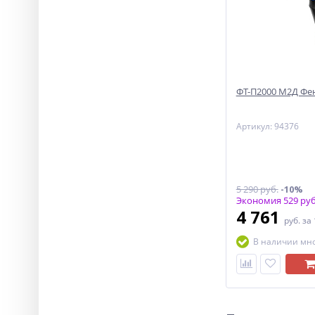
ФТ-П2000 М2Д Фен
Артикул: 94376
5 290 руб.
-10%
Экономия 529 руб
4 761
руб.
за
В наличии мн