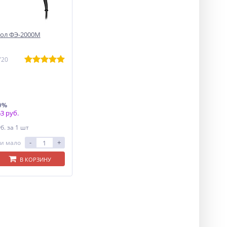
ол ФЭ-2000М
720
0%
3 руб.
уб.
за 1 шт
-
+
и мало
В КОРЗИНУ