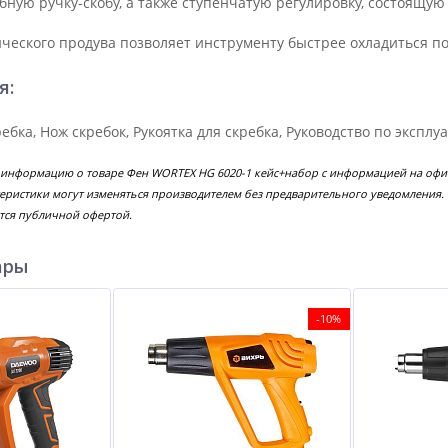
ную ручку-скобу, а также ступенчатую регулировку, состоящую
ческого продува позволяет инструменту быстрее охладиться п
я:
ребка, Нож скребок, Рукоятка для скребка, Руководство по эксплу
 информацию о товаре Фен WORTEX HG 6020-1 кейс+набор с информацией на офиц
еристики могут изменяться производителем без предварительного уведомления.
тся публичной офертой.
ары
-10%