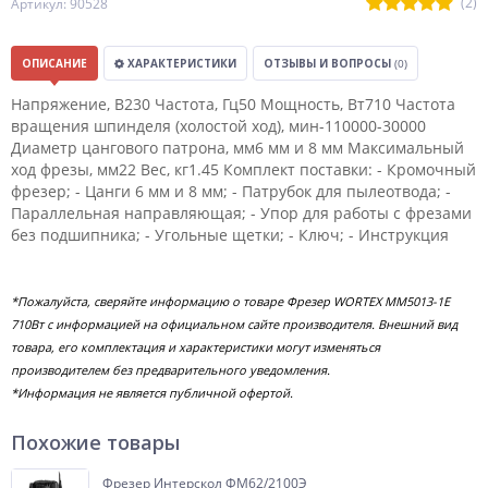
(2)
Артикул: 90528
ОПИСАНИЕ
ХАРАКТЕРИСТИКИ
ОТЗЫВЫ И ВОПРОСЫ
(0)
Напряжение, В230 Частота, Гц50 Мощность, Вт710 Частота
вращения шпинделя (холостой ход), мин-110000-30000
Диаметр цангового патрона, мм6 мм и 8 мм Максимальный
ход фрезы, мм22 Вес, кг1.45 Комплект поставки: - Кромочный
фрезер; - Цанги 6 мм и 8 мм; - Патрубок для пылеотвода; -
Параллельная направляющая; - Упор для работы с фрезами
без подшипника; - Угольные щетки; - Ключ; - Инструкция
*Пожалуйста, сверяйте информацию о товаре Фрезер WORTEX MM5013-1E
710Вт с информацией на официальном сайте производителя. Внешний вид
товара, его комплектация и характеристики могут изменяться
производителем без предварительного уведомления.
*Информация не является публичной офертой.
Похожие товары
Фрезер Интерскол ФМ62/2100Э