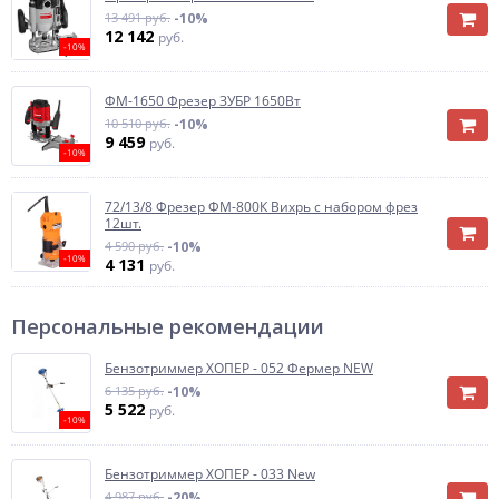
13 491 руб.
-10%
12 142
руб.
-10%
ФМ-1650 Фрезер ЗУБР 1650Вт
10 510 руб.
-10%
9 459
руб.
-10%
72/13/8 Фрезер ФМ-800К Вихрь с набором фрез
12шт.
4 590 руб.
-10%
-10%
4 131
руб.
Персональные рекомендации
Бензотриммер ХОПЕР - 052 Фермер NEW
6 135 руб.
-10%
5 522
руб.
-10%
Бензотриммер ХОПЕР - 033 New
4 987 руб.
-20%