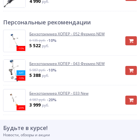
4 990
руб.
Персональные рекомендации
Бензотриммер ХОПЕР - 052 Фермер NEW
6 135 руб.
-10%
5 522
руб.
-10%
Бензотриммер ХОПЕР - 043 Фермер NEW
5 987 руб.
-10%
ХИТ
5 388
руб.
-10%
Бензотриммер ХОПЕР - 033 New
4 987 руб.
-20%
3 999
руб.
-20%
Будьте в курсе!
Новости, обзоры и акции