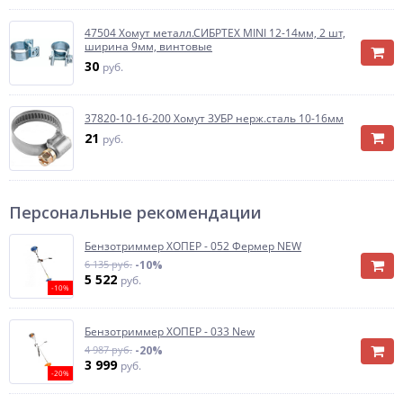
47504 Хомут металл.СИБРТЕХ MINI 12-14мм, 2 шт,
ширина 9мм, винтовые
30
руб.
37820-10-16-200 Хомут ЗУБР нерж.сталь 10-16мм
21
руб.
Персональные рекомендации
Бензотриммер ХОПЕР - 052 Фермер NEW
6 135 руб.
-10%
5 522
руб.
-10%
Бензотриммер ХОПЕР - 033 New
4 987 руб.
-20%
3 999
руб.
-20%