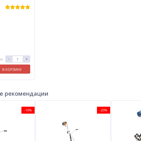
-
+
ло
В КОРЗИНУ
е рекомендации
-10%
-20%