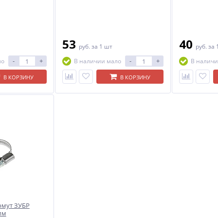
53
40
руб.
за 1 шт
руб.
за 
-
+
-
+
ло
В наличии мало
В наличи
В КОРЗИНУ
В КОРЗИНУ
Хомут ЗУБР
мм