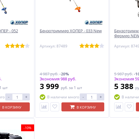
ПЕР - 052
Бензотриммер ХОПЕР - 033 New
Бензотримме
Фермер NE
Артикул: 87489
Артикул: 874
4 987 руб.
-20%
5 987 руб.
-1
.
Экономия 988 руб.
Экономия 59
3 999
5 388
 1 шт
руб.
за 1 шт
р
-
+
-
+
ого
В наличии много
В наличи
В КОРЗИНУ
В КОРЗИНУ
-10%