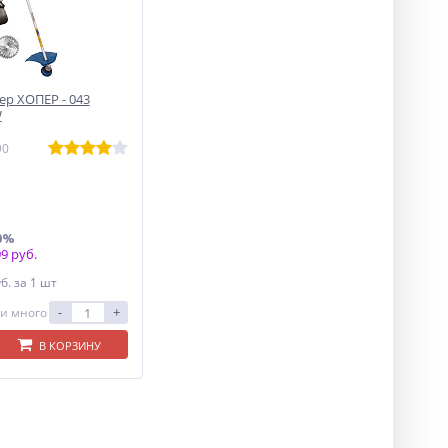
р ХОПЕР - 043
W
90
0%
9 руб.
уб.
за 1 шт
-
+
и много
В КОРЗИНУ