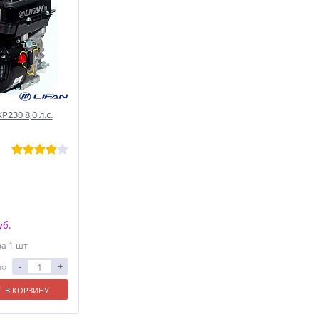
230 8,0 л.с.
уб.
за 1 шт
-
+
ло
В КОРЗИНУ