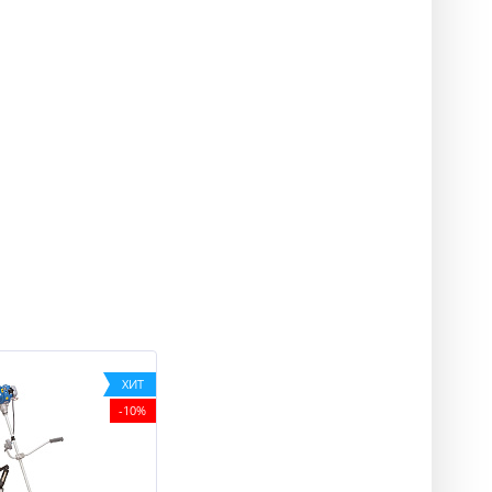
ХИТ
-10%