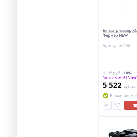
Бензотриммер ХО
Фермер NEW
Артикул: 87493
6 135 руб.
-10%
Экономия 613 руб
5 522
руб.
за
В наличии мн