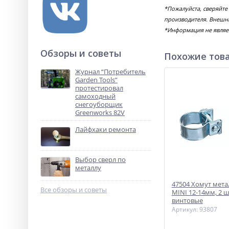
*Пожалуйста, сверяйте
производителя. Внешни
*Информация не являе
Обзоры и советы
Похожие тов
Журнал “Потребитель
Garden Tools”
протестировал
самоходный
снегоуборщик
Greenworks 82V
Лайфхаки ремонта
Выбор сверл по
металлу
47504 Хомут мета
Все обзоры и советы
MINI 12-14мм, 2 
винтовые
Артикул: 93807