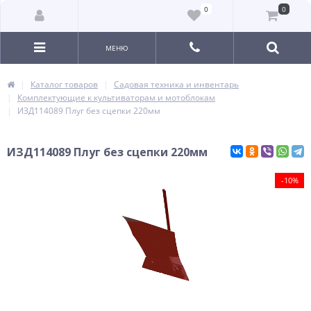
0
0
МЕНЮ
Каталог товаров
Садовая техника и инвентарь
Комплектующие к культиваторам и мотоблокам
ИЗД114089 Плуг без сцепки 220мм
ИЗД114089 Плуг без сцепки 220мм
-10%