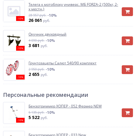
Телега к мотоблоку универс. МБ FORZA-2 (500кг, 2-
х местн.)
28 957 руб.
-10%
-10%
26 061
руб.
Окучник двухрядный
4 090 руб.
-10%
3 681
руб.
-10%
Грунтозацепы Салют 540/90 комплект
2 950 руб.
-10%
2 655
руб.
-10%
Персональные рекомендации
Бензотриммер ХОПЕР - 052 Фермер NEW
6 135 руб.
-10%
5 522
руб.
-10%
Бензотриммер ХОПЕР - 033 New