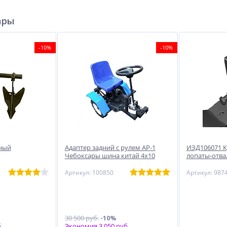
ары
-10%
-10%
ный
Адаптер задний с рулем АР-1
ИЗД106071 К
Чебоксары шина китай 4х10
лопаты-отва
Артикул: 100850
Артикул: 987
30 500 руб.
-10%
.
Экономия 3 050 руб.