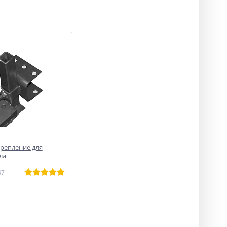
репление для
ла
47