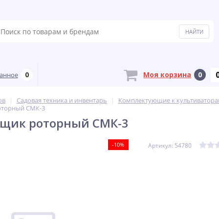
0
Моя корзина
0
анное
ов
Садовая техника и инвентарь
Комплектующие к культиватора
оторный СМК-3
рщик роторный СМК-3
-10%
Артикул: 54780