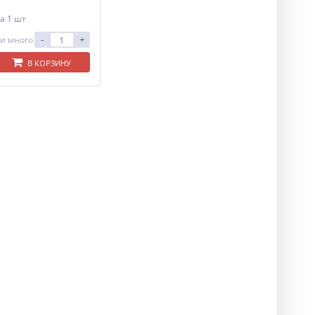
а 1 шт
-
+
и много
В КОРЗИНУ