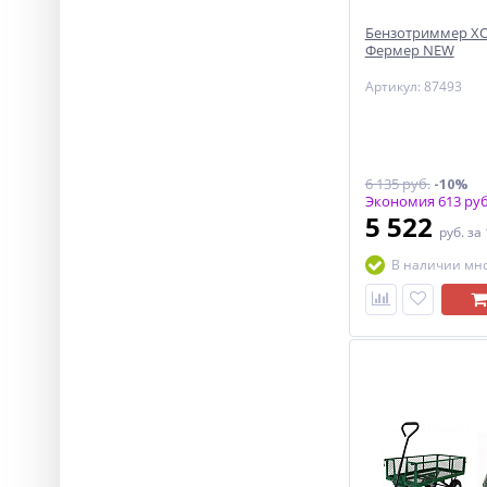
Бензотриммер ХО
Фермер NEW
Артикул: 87493
6 135 руб.
-10%
Экономия 613 руб
5 522
руб.
за
В наличии мн