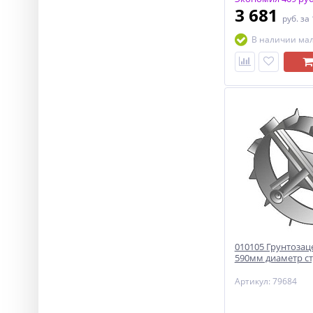
3 681
руб.
за
В наличии ма
010105 Грунтозац
590мм диаметр с
Артикул: 79684