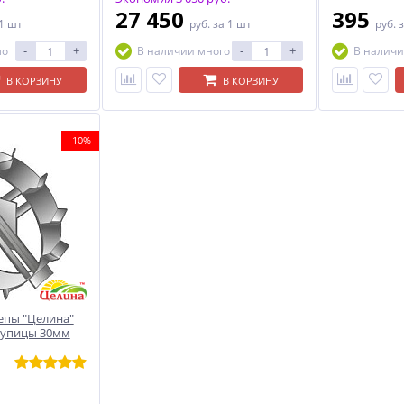
27 450
395
 1 шт
руб.
за 1 шт
руб.
з
-
+
-
+
ло
В наличии много
В наличи
В КОРЗИНУ
В КОРЗИНУ
-10%
епы "Целина"
тупицы 30мм