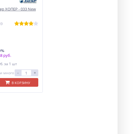
р ХОПЕР - 033 New
89
0%
8 руб.
уб.
за 1 шт
-
+
и много
В КОРЗИНУ