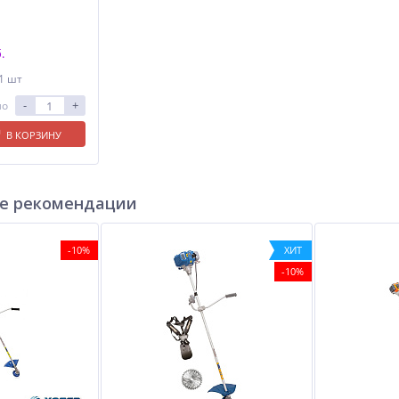
.
 1 шт
-
+
ло
В КОРЗИНУ
е рекомендации
-10%
ХИТ
-10%