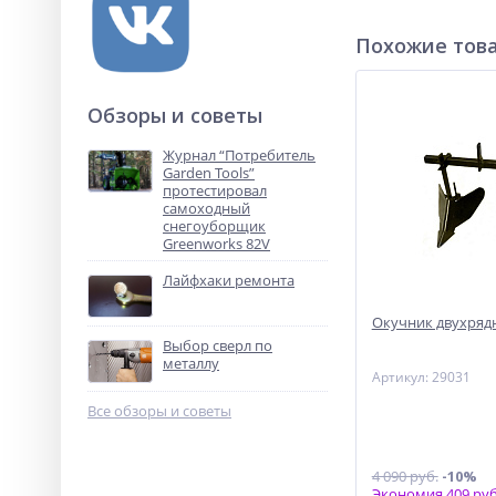
Похожие тов
Обзоры и советы
Журнал “Потребитель
Garden Tools”
протестировал
самоходный
снегоуборщик
Greenworks 82V
Лайфхаки ремонта
Окучник двухряд
Выбор сверл по
металлу
Артикул: 29031
Все обзоры и советы
4 090 руб.
-10%
Экономия 409 руб