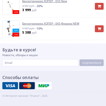
Бензотриммер ХОПЕР - 033 New
4 987 руб.
-20%
3 999
руб.
-20%
Бензотриммер ХОПЕР - 043 Фермер NEW
5 987 руб.
-10%
ХИТ
5 388
руб.
-10%
Будьте в курсе!
Новости, обзоры и акции
ПОДПИСАТЬСЯ
Способы оплаты
© Интернет-магазин "Эталон", 2026