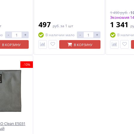
1 490 руб.
-1
Экономия 14
497
1 341
т
руб.
за 1 шт
р
-
+
-
+
ло
В наличии мало
В наличи
В КОРЗИНУ
В КОРЗИНУ
-10%
O Clean E5031
вый