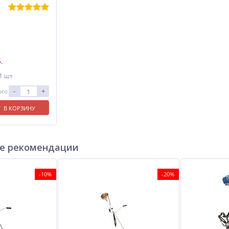
.
 1 шт
-
+
ого
В КОРЗИНУ
е рекомендации
-10%
-20%