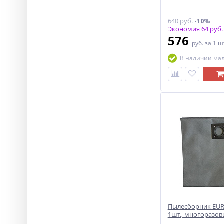
640 руб.
-10%
Экономия 64 руб.
576
руб.
за 1 ш
В наличии ма
Пылесборник EUR
1шт., многоразо