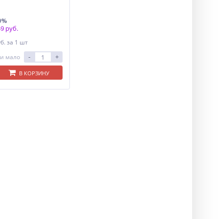
0%
9 руб.
уб.
за 1 шт
-
+
и мало
В КОРЗИНУ