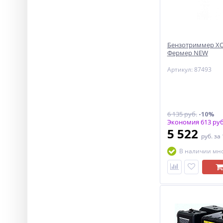
Бензотриммер ХО
Фермер NEW
Артикул: 87493
6 135 руб.
-10%
Экономия 613 руб
5 522
руб.
за
В наличии мн