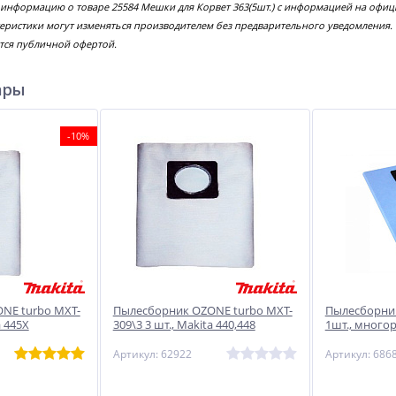
 информацию о товаре 25584 Мешки для Корвет 363(5шт.) с информацией на офиц
еристики могут изменяться производителем без предварительного уведомления.
тся публичной офертой.
ары
-10%
NE turbo MXT-
Пылесборник OZONE turbo MXT-
Пылесборник
a 445X
309\3 3 шт., Makita 440,448
1шт., много
Артикул: 62922
Артикул: 686