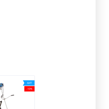
ХИТ
-10%