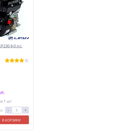
230 8,0 л.с.
уб.
за 1 шт
-
+
ло
В КОРЗИНУ