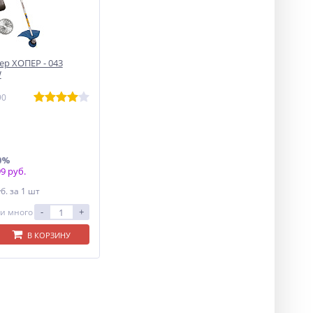
р ХОПЕР - 043
W
90
0%
9 руб.
уб.
за 1 шт
-
+
и много
В КОРЗИНУ