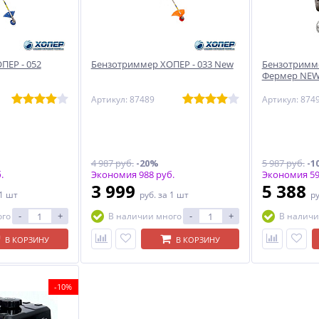
ПЕР - 052
Бензотриммер ХОПЕР - 033 New
Бензотримме
Фермер NE
Артикул: 87489
Артикул: 874
4 987 руб.
-20%
5 987 руб.
-1
.
Экономия 988 руб.
Экономия 59
3 999
5 388
 1 шт
руб.
за 1 шт
р
-
+
-
+
ого
В наличии много
В наличи
В КОРЗИНУ
В КОРЗИНУ
-10%