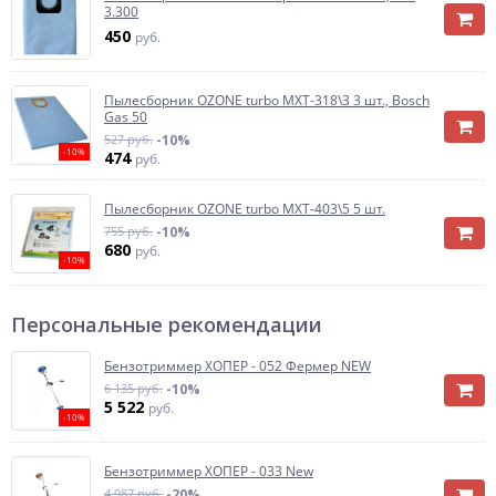
3.300
450
руб.
Пылесборник OZONE turbo MXT-318\3 3 шт., Bosch
Gas 50
527 руб.
-10%
-10%
474
руб.
Пылесборник OZONE turbo MXT-403\5 5 шт.
755 руб.
-10%
680
руб.
-10%
Персональные рекомендации
Бензотриммер ХОПЕР - 052 Фермер NEW
6 135 руб.
-10%
5 522
руб.
-10%
Бензотриммер ХОПЕР - 033 New
4 987 руб.
-20%