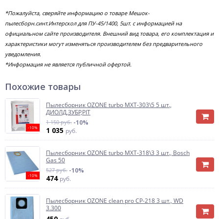
*Пожалуйста, сверяйте информацию о товаре Мешок-
пылесборн.синт.Интерскол для ПУ-45/1400, 5шт. с информацией на
официальном сайте производителя. Внешний вид товара, его комплектация и
характеристики могут изменяться производителем без предварительного
уведомления.
*Информация не является публичной офертой.
Похожие товары
Пылесборник OZONE turbo MXT-303\5 5 шт.,
ДИОЛД,ЗУБР,PIT
1 150 руб.
-10%
-10%
1 035
руб.
Пылесборник OZONE turbo MXT-318\3 3 шт., Bosch
Gas 50
527 руб.
-10%
-10%
474
руб.
Пылесборник OZONE clean pro CP-218 3 шт., WD
3.300
450