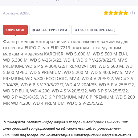
(1)
Артикул: 92898
ОПИСАНИЕ
ХАРАКТЕРИСТИКИ
ОТЗЫВЫ И ВОПРОСЫ
(0)
Фильтр-мешок многоразовый с пластиковым зажимом для
пылесоса EURO Clean EUR-7219 подходит к следующим
маркам и моделям KARCHER: WD 5.600 M, WD 5.500 M EU-I,
WD 5.300 M, WD 5 V-25/5/22, WD 4, WD 6 P V-25/8/22/T, MV 5
PREMIUM, WD 6 P S V-30/8/22/T RENOVATION, WD 5.500 M, WD
5.600 MPEU, WD 5 PREMIUM, WD 5.200 M, WD 5.400, MV 5, MV 4
PREMIUM, WD 5.800 ECOLOGIC, MV 4, WD 4 V-20/5/22, WD 4 S V-
20/4/35, WD 6 P S V-30/6/22/T, WD 4 V-20/4/35, WD 5 P V-25/5/22,
WD 5 P EU II, WD 4.290, WD 4 S V-20/5/22, WD 5 P S V-25/5/22,
WD 5 P V-25/8/35, WD 6 P PREMIUM, MV 6 P PREMIUM, WD 5.200
MP, WD 4.200, WD 4 PREMIUM, WD 5 S V-25/5/22.
*Пожалуйста, сверяйте информацию о товаре Пылесборник EUR-7219 1шт.,
многоразовый с информацией на официальном сайте производителя.
Внешний вид товара, его комплектация и характеристики могут изменяться