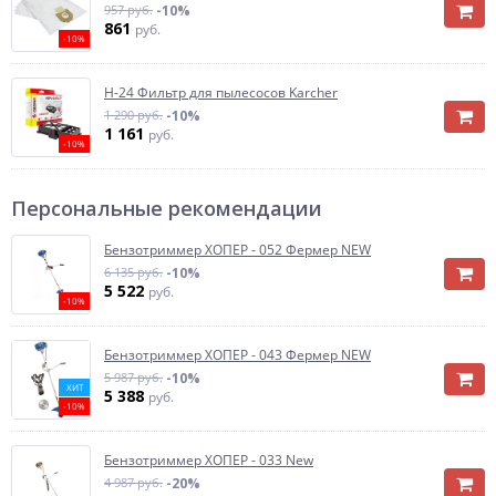
957 руб.
-10%
861
руб.
-10%
H-24 Фильтр для пылесосов Karcher
1 290 руб.
-10%
1 161
руб.
-10%
Персональные рекомендации
Бензотриммер ХОПЕР - 052 Фермер NEW
6 135 руб.
-10%
5 522
руб.
-10%
Бензотриммер ХОПЕР - 043 Фермер NEW
5 987 руб.
-10%
ХИТ
5 388
руб.
-10%
Бензотриммер ХОПЕР - 033 New
4 987 руб.
-20%