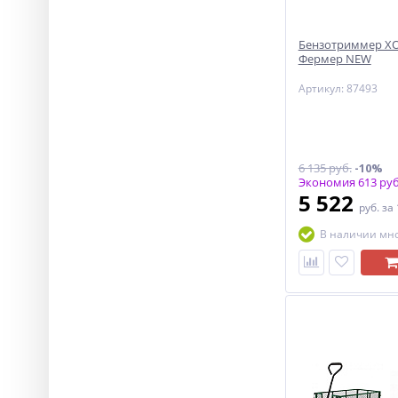
Бензотриммер ХО
Фермер NEW
Артикул: 87493
6 135 руб.
-10%
Экономия 613 руб
5 522
руб.
за
В наличии мн