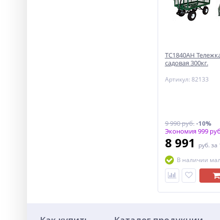
ТС1840АН Тележка
садовая 300кг.
Артикул: 82133
9 990 руб.
-10%
Экономия 999 руб
8 991
руб.
за
В наличии ма