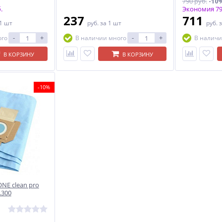
790 руб.
-10
.
Экономия 79
237
711
 1 шт
руб.
за 1 шт
руб.
з
-
+
-
+
ого
В наличии много
В наличи
В КОРЗИНУ
В КОРЗИНУ
-10%
NE clean pro
.300