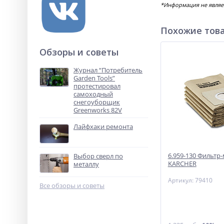
*Информация не являе
Похожие тов
Обзоры и советы
Журнал “Потребитель
Garden Tools”
протестировал
самоходный
снегоуборщик
Greenworks 82V
Лайфхаки ремонта
6.959-130 Фильтр
Выбор сверл по
KARCHER
металлу
Артикул: 79410
Все обзоры и советы