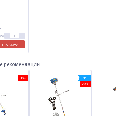
т
-
+
ого
В КОРЗИНУ
е рекомендации
-10%
ХИТ
-10%