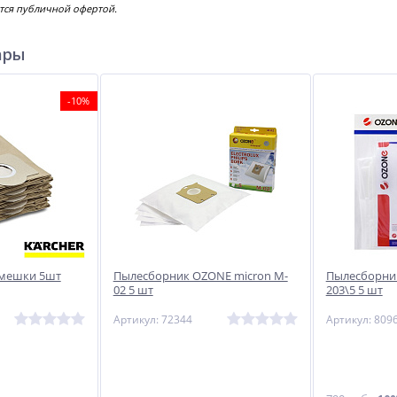
тся публичной офертой.
ары
-10%
-мешки 5шт
Пылесборник OZONE micron M-
Пылесборник
02 5 шт
203\5 5 шт
Артикул: 72344
Артикул: 809