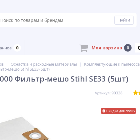
0
Моя корзина
0
анное
ов
Оснастка и расходные материалы
Комплектующие к пылесос
ьтр-мешо Stihl SE33 (5шт)
9000 Фильтр-мешо Stihl SE33 (5шт)
Артикул: 90328
Скидка для своих