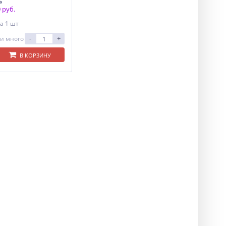
%
 руб.
а 1 шт
-
+
и много
В КОРЗИНУ