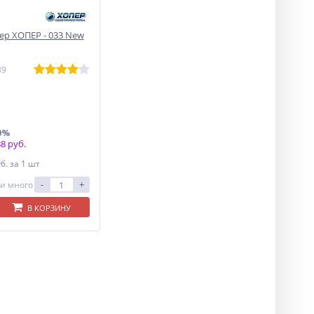
р ХОПЕР - 033 New
89
0%
8 руб.
уб.
за 1 шт
-
+
и много
В КОРЗИНУ