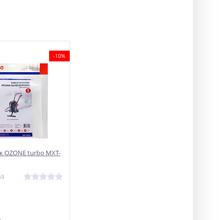
-10%
 OZONE turbo MXT-
69