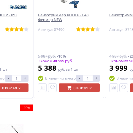
ПЕР - 052
Бензотриммер ХОПЕР - 043
Бензотримме
Фермер NEW
Артикул: 87490
Артикул: 874
5 987 руб.
-10%
4 987 руб.
-2
.
Экономия 599 руб.
Экономия 98
5 388
3 999
 1 шт
руб.
за 1 шт
р
-
+
-
+
ого
В наличии много
В наличи
В КОРЗИНУ
В КОРЗИНУ
-10%