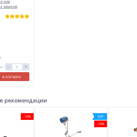
р для
х замков
т
-
+
ло
В КОРЗИНУ
е рекомендации
-10%
ХИТ
-10%