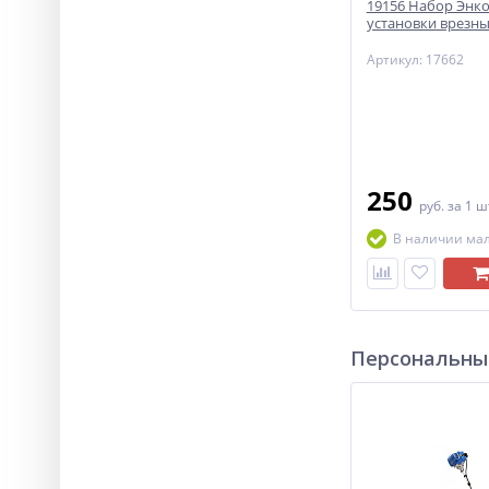
19156 Набор Энко
установки врезны
Артикул: 17662
250
руб.
за 1 ш
В наличии ма
Персональны