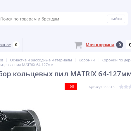
0
Моя корзина
0
анное
ов
Оснастка и расходные материалы
Коронки
Коронки по дер
льцевых пил MATRIX 64-127мм
бор кольцевых пил MATRIX 64-127м
-10%
Артикул: 63315