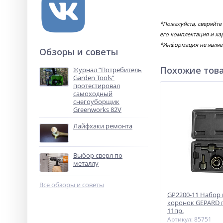
*Пожалуйста, сверяйте
его комплектация и ха
*Информация не являе
Обзоры и советы
Похожие тов
Журнал “Потребитель
Garden Tools”
протестировал
самоходный
снегоуборщик
Greenworks 82V
Лайфхаки ремонта
Выбор сверл по
металлу
Все обзоры и советы
GP2200-11 Набор
коронок GEPARD п
11пр.
Артикул: 85751