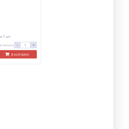
а 1 шт
-
+
и много
В КОРЗИНУ