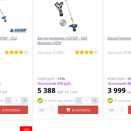
ПЕР - 052
Бензотриммер ХОПЕР - 043
Бензотримме
Фермер NEW
Артикул: 87490
Артикул: 874
5 987 руб.
-10%
4 987 руб.
-2
.
Экономия 599 руб.
Экономия 98
5 388
3 999
 1 шт
руб.
за 1 шт
р
-
+
-
+
ого
В наличии много
В наличи
В КОРЗИНУ
В КОРЗИНУ
-10%