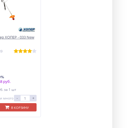
р ХОПЕР - 033 New
89
0%
8 руб.
уб.
за 1 шт
-
+
и много
В КОРЗИНУ