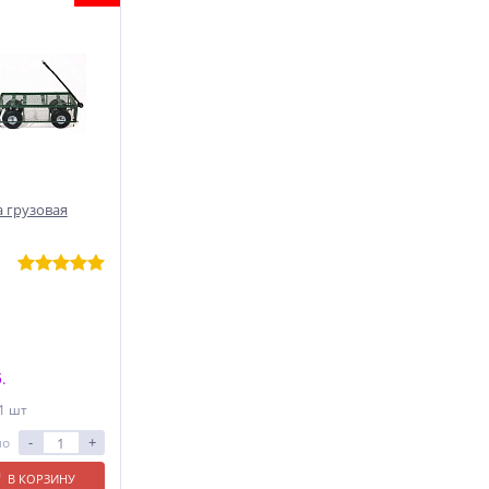
 грузовая
.
 1 шт
-
+
ло
В КОРЗИНУ