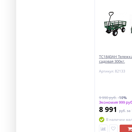
ТС1840АН Тележка
садовая 300кг.
Артикул: 82133
9 990 руб.
-10%
Экономия 999 руб
8 991
руб.
за
В наличии ма