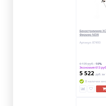
Бензотриммер ХО
Фермер NEW
Артикул: 87493
6 135 руб.
-10%
Экономия 613 руб
5 522
руб.
за
В наличии мн