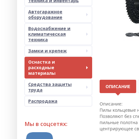
техника и инвентарь
Автогаражное
оборудование
Водоснабжение и
климатическая
техника
Замки и крепеж
Оснастка и
расходные
материалы
Средства защиты
ОПИСАНИЕ
труда
Распродажа
Описание:
Пилы кольцевые н
Позволяют без сп
пильные полотна 
Мы в соцсетях:
центрирующее св