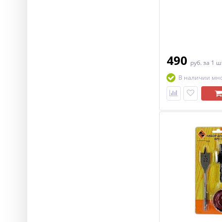
490
руб.
за 1 ш
В наличии мн