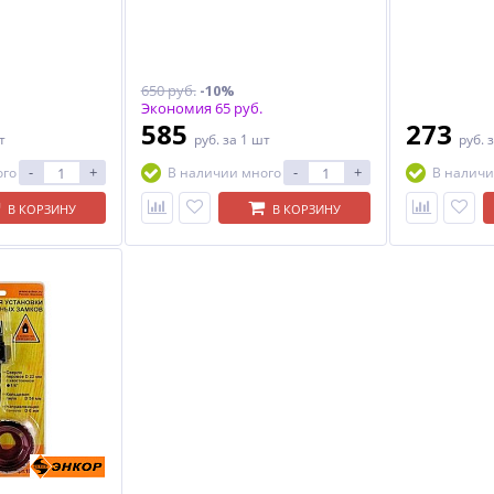
650 руб.
-10%
Экономия 65 руб.
585
273
т
руб.
за 1 шт
руб.
з
-
+
-
+
ого
В наличии много
В наличи
В КОРЗИНУ
В КОРЗИНУ