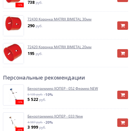
738
руб.
-10%
72430 Коронка MATRIX BIMETAL 30мм
290
руб.
72420 Коронка MATRIX BIMETAL 20мм
195
руб.
Персональные рекомендации
Бензотриммер ХОПЕР - 052 Фермер NEW
6 135 руб.
-10%
5 522
руб.
-10%
Бензотриммер ХОПЕР - 033 New
4 987 руб.
-20%
3 999
руб.
-20%