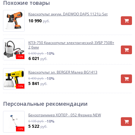
Похожие товары
Краскопульт аккум. DAEWOO DAPS 1121Li Set
10 990
руб.
КПЭ-750 Краскопульт электрический ЗУБР 750Вт
2,6мм
6 690 руб.
-10%
-10%
6 021
руб.
Краскопульт эл. BERGER Малер BG1413
6 490 руб.
-10%
5 841
руб.
-10%
Персональные рекомендации
Бензотриммер ХОПЕР - 052 Фермер NEW
6 135 руб.
-10%
5 522
руб.
-10%