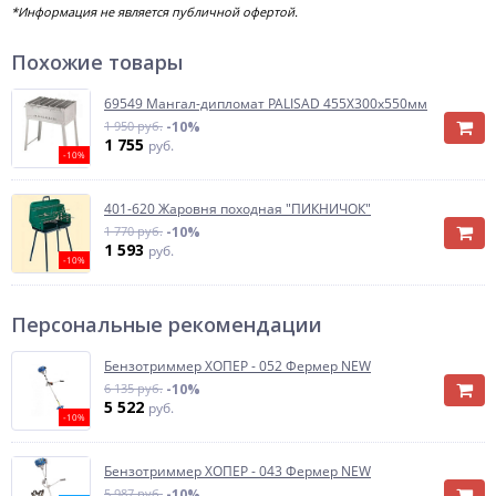
*Информация не является публичной офертой.
Похожие товары
69549 Мангал-дипломат PALISAD 455Х300х550мм
1 950 руб.
-10%
1 755
руб.
-10%
401-620 Жаровня походная "ПИКНИЧОК"
1 770 руб.
-10%
1 593
руб.
-10%
Персональные рекомендации
Бензотриммер ХОПЕР - 052 Фермер NEW
6 135 руб.
-10%
5 522
руб.
-10%
Бензотриммер ХОПЕР - 043 Фермер NEW
5 987 руб.
-10%