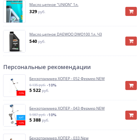
Масло цепное "UNION" 1л.
329
руб.
Масло цепное DAEWOO DWO100 1л. ЧЗ
540
руб.
Персональные рекомендации
Бензотриммер ХОПЕР - 052 Фермер NEW
6 135 руб.
-10%
5 522
руб.
-10%
Бензотриммер ХОПЕР - 043 Фермер NEW
5 987 руб.
-10%
ХИТ
5 388
руб.
-10%
Бензотриммер ХОПЕР - 033 New