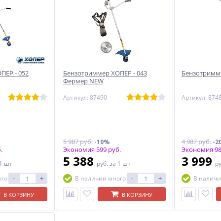
ПЕР - 052
Бензотриммер ХОПЕР - 043
Бензотримме
Фермер NEW
Артикул: 87490
Артикул: 874
5 987 руб.
-10%
4 987 руб.
-2
.
Экономия 599 руб.
Экономия 98
5 388
3 999
 1 шт
руб.
за 1 шт
р
-
+
-
+
ого
В наличии много
В наличи
В КОРЗИНУ
В КОРЗИНУ