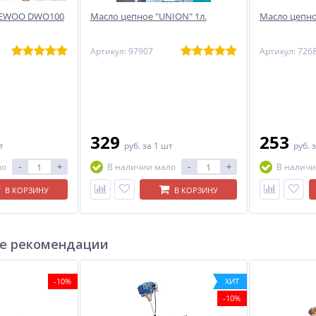
AEWOO DWO100
Масло цепное "UNION" 1л.
Масло цепно
Артикул: 97907
Артикул: 726
329
253
т
руб.
за 1 шт
руб.
з
-
+
-
+
ло
В наличии мало
В наличи
В КОРЗИНУ
В КОРЗИНУ
е рекомендации
-10%
ХИТ
-10%