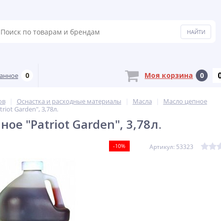
0
Моя корзина
0
анное
ов
Оснастка и расходные материалы
Масла
Масло цепное
iot Garden", 3,78л.
ое "Patriot Garden", 3,78л.
-10%
Артикул: 53323