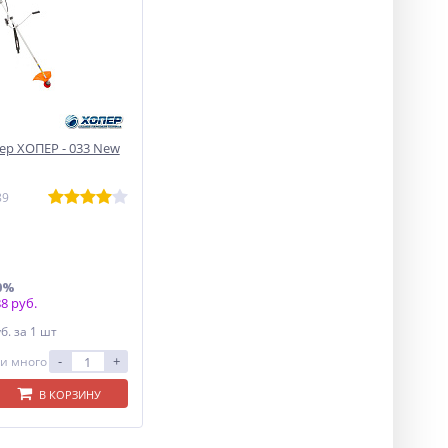
р ХОПЕР - 033 New
89
0%
8 руб.
уб.
за 1 шт
-
+
и много
В КОРЗИНУ