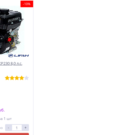
-10%
230 8,0 л.с.
уб.
за 1 шт
-
+
ло