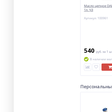
Масло цепное D
1л. ЧЗ
Артикул: 100961
540
руб.
за 1 ш
В наличии ма
Персональны