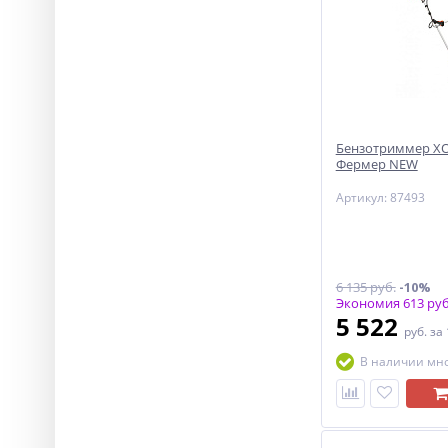
Бензотриммер ХО
Фермер NEW
Артикул: 87493
6 135 руб.
-10%
Экономия 613 руб
5 522
руб.
за
В наличии мн