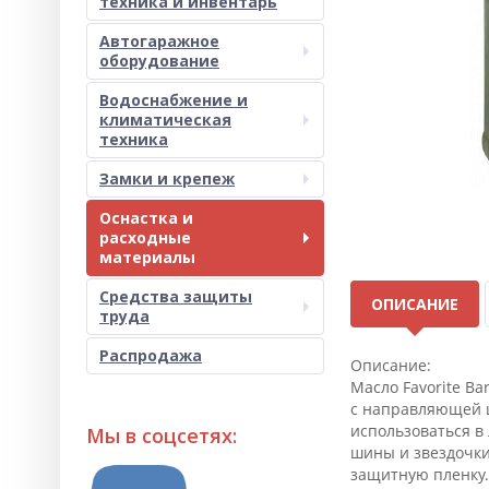
техника и инвентарь
Автогаражное
оборудование
Водоснабжение и
климатическая
техника
Замки и крепеж
Оснастка и
расходные
материалы
Средства защиты
ОПИСАНИЕ
труда
Распродажа
Описание:
Масло Favorite B
с направляющей ш
использоваться в
Мы в соцсетях:
шины и звездочки
защитную пленку.