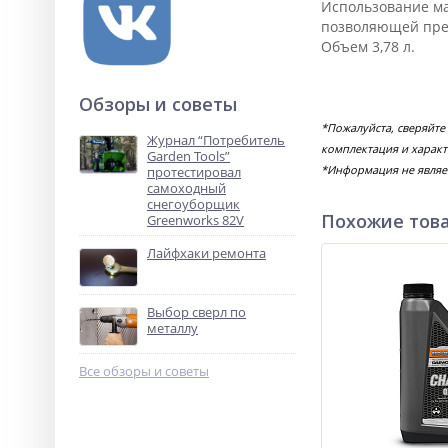
Использование ма
позволяющей пред
Объем 3,78 л.
Обзоры и советы
*Пожалуйста, сверяйте
Журнал “Потребитель
комплектация и характ
Garden Tools”
*Информация не являе
протестировал
самоходный
снегоуборщик
Похожие тов
Greenworks 82V
Лайфхаки ремонта
Выбор сверл по
металлу
Все обзоры и советы