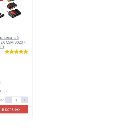
иональный
EX СSM 3020 +
SET
.
 1 шт
-
+
ого
В КОРЗИНУ