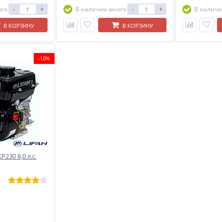
-
+
-
+
ого
В наличии много
В наличи
В КОРЗИНУ
В КОРЗИНУ
-10%
230 8,0 л.с.