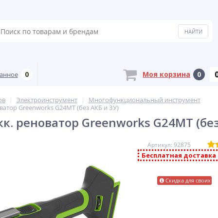
0
Моя корзина
0
анное
ов
Электроинструмент
Многофункциональный инструмент
ватор Greenworks G24MT (без АКБ и ЗУ)
кк. реноватор Greenworks G24MT (без
Артикул: 92875
Бесплатная доставка 
Скидка для своих