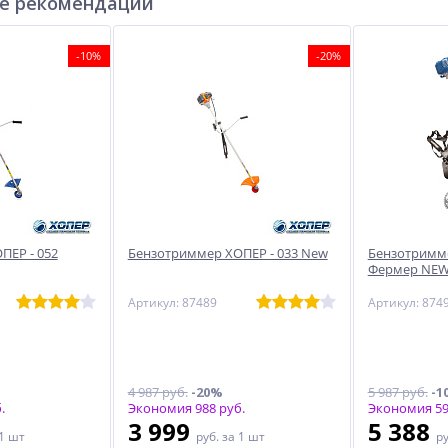
е рекомендации
-10%
-20%
ПЕР - 052
Бензотриммер ХОПЕР - 033 New
Бензотримме
Фермер NE
Артикул: 87489
Артикул: 874
4 987 руб.
-20%
5 987 руб.
-1
.
Экономия 988 руб.
Экономия 59
3 999
5 388
 1 шт
руб.
за 1 шт
р