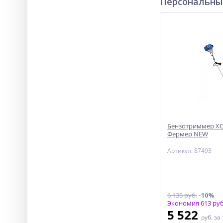
Персональны
Бензотриммер ХО
Фермер NEW
Артикул: 87493
6 135 руб.
-10%
Экономия 613 руб
5 522
руб.
за