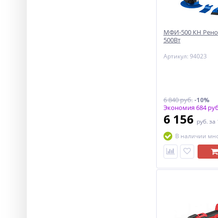
МФИ-500 КН Рено
500Вт
Артикул: 94023
6 840 руб.
-10%
Экономия 684 руб
6 156
руб.
за
В наличии мн