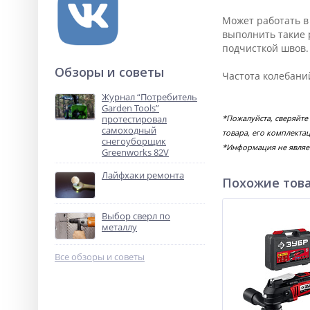
Может работать в
выполнить такие 
подчисткой швов.
Обзоры и советы
Частота колебани
Журнал “Потребитель
Garden Tools”
протестировал
*Пожалуйста, сверяйте
самоходный
товара, его комплекта
снегоуборщик
*Информация не являе
Greenworks 82V
Лайфхаки ремонта
Похожие тов
Выбор сверл по
металлу
Все обзоры и советы