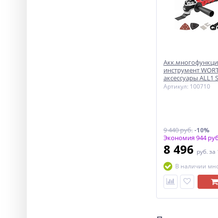
Акк.многофункц
инструмент WORT
аксессуары ALL1 
Артикул: 100710
9 440 руб.
-10%
Экономия 944 руб
8 496
руб.
за
В наличии мн