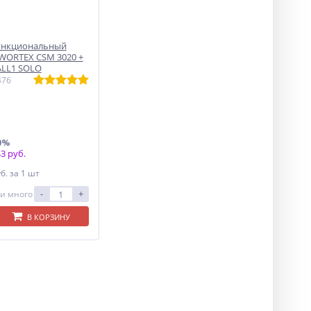
ункциональный
WORTEX СSM 3020 +
ALL1 SOLO
476
0%
3 руб.
уб.
за 1 шт
-
+
и много
В КОРЗИНУ