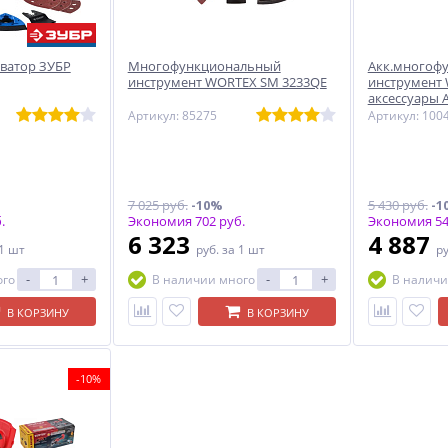
ватор ЗУБР
Многофункциональный
Акк.многоф
инструмент WORTEX SM 3233QE
инструмент 
аксессуары 
Артикул: 85275
Артикул: 100
7 025 руб.
-10%
5 430 руб.
-1
.
Экономия 702 руб.
Экономия 54
6 323
4 887
 1 шт
руб.
за 1 шт
р
-
+
-
+
ого
В наличии много
В наличи
В КОРЗИНУ
В КОРЗИНУ
-10%