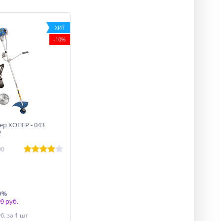
ХИТ
-10%
р ХОПЕР - 043
W
90
0%
9 руб.
уб.
за 1 шт