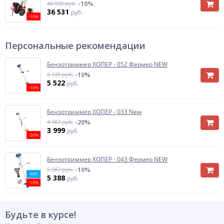
40 590 руб.
-10%
36 531
руб.
-10%
Персональные рекомендации
Бензотриммер ХОПЕР - 052 Фермер NEW
6 135 руб.
-10%
5 522
руб.
-10%
Бензотриммер ХОПЕР - 033 New
4 987 руб.
-20%
3 999
руб.
-20%
Бензотриммер ХОПЕР - 043 Фермер NEW
5 987 руб.
-10%
ХИТ
5 388
руб.
-10%
Будьте в курсе!