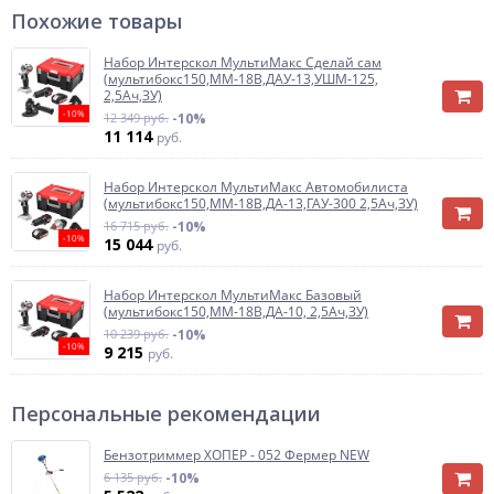
Похожие товары
Набор Интерскол МультиМакс Сделай сам
(мультибокс150,ММ-18В,ДАУ-13,УШМ-125,
2,5Ач,ЗУ)
-10%
12 349 руб.
-10%
11 114
руб.
Набор Интерскол МультиМакс Автомобилиста
(мультибокс150,ММ-18В,ДА-13,ГАУ-300 2,5Ач,ЗУ)
16 715 руб.
-10%
-10%
15 044
руб.
Набор Интерскол МультиМакс Базовый
(мультибокс150,ММ-18В,ДА-10, 2,5Ач,ЗУ)
10 239 руб.
-10%
-10%
9 215
руб.
Персональные рекомендации
Бензотриммер ХОПЕР - 052 Фермер NEW
6 135 руб.
-10%