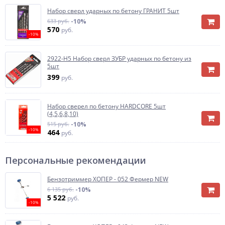
Набор сверл ударных по бетону ГРАНИТ 5шт
633 руб.
-10%
570
руб.
-10%
2922-H5 Набор сверл ЗУБР ударных по бетону из
5шт
399
руб.
Набор сверел по бетону HARDCORE 5шт
(4,5,6,8,10)
515 руб.
-10%
-10%
464
руб.
Персональные рекомендации
Бензотриммер ХОПЕР - 052 Фермер NEW
6 135 руб.
-10%
5 522
руб.
-10%