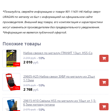
*Пожалуйста, сверяйте информацию о товаре 901-11431-H6 Набор сверл
URAGAN по металлу из 6шт с информацией на официальном сайте
производителя. Внешний вид товара, его комплектация и характеристики
могут изменяться производителем без предварительного уведомления.
*Информация не является публичной офертой.
Похожие товары
Набор сверел по металлу ГРАНИТ 13шт. HSS-Co
2 233 руб.
-10%
2 010
руб.
-10%
29605-H25 Набор сверл ЗУБР по металлу из 25шт
1-13мм
3 075 руб.
-10%
-10%
2 768
руб.
29615-H10 Свёрла HSS по металлу из 10шт от 1,5-
6,5мм нитрид титана
2 075 руб.
-10%