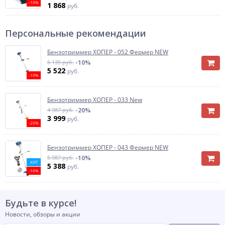
-10%
1 868
руб.
Персональные рекомендации
Бензотриммер ХОПЕР - 052 Фермер NEW
6 135 руб.
-10%
5 522
руб.
-10%
Бензотриммер ХОПЕР - 033 New
4 987 руб.
-20%
3 999
руб.
-20%
Бензотриммер ХОПЕР - 043 Фермер NEW
5 987 руб.
-10%
ХИТ
5 388
руб.
-10%
Будьте в курсе!
Новости, обзоры и акции